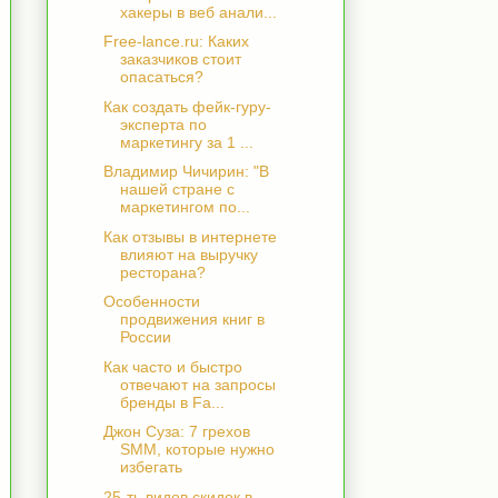
хакеры в веб анали...
Free-lance.ru: Каких
заказчиков стоит
опасаться?
Как создать фейк-гуру-
эксперта по
маркетингу за 1 ...
Владимир Чичирин: "В
нашей стране с
маркетингом по...
Как отзывы в интернете
влияют на выручку
ресторана?
Особенности
продвижения книг в
России
Как часто и быстро
отвечают на запросы
бренды в Fa...
Джон Суза: 7 грехов
SMM, которые нужно
избегать
25-ть видов скидок в