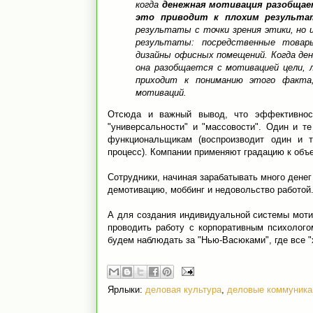
когда
денежная мотивация разобщае
это приводит к плохим результа
результаты с точки зрения этики, но 
результаты: посредственные товар
дизайны офисных помещений. Когда ден
она разобщается с мотивацией цели, 
приходит к пониманию этого факта
мотиваций.
Отсюда и важный вывод, что эффективност
"универсальности" и "массовости". Один и т
функциональщикам (воспроизводит один и то
процесс). Компании применяют градацию к объ
Сотрудники, начиная зарабатывать много денег
демотивацию, моббинг и недовольство работой
А для создания индивидуальной системы мотив
проводить работу с корпоративным психолого
будем наблюдать за "Нью-Васюками", где все "
Ярлыки:
деловая культура
,
деловые коммуника