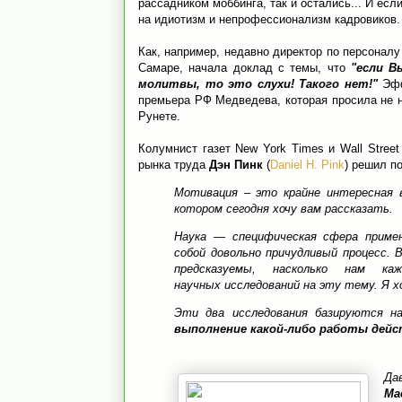
рассадником моббинга, так и остались... И ес
на идиотизм и непрофессионализм кадровиков.
Как, например, недавно директор по персонал
Самаре, начала доклад с темы, что
"если В
молитвы, то это слухи! Такого нет!"
Эфф
премьера РФ Медведева, которая просила не н
Рунете.
Колумнист газет New York Times и Wall Stree
рынка труда
Дэн Пинк
(
Daniel H. Pink
) решил п
Мотивация – это крайне интересная 
котором сегодня хочу вам рассказать.
Наука — специфическая сфера примен
собой довольно причудливый процесс. 
предсказуемы, насколько нам 
научных
исследований на эту тему. Я х
Эти два исследования базируются н
выполнение какой-либо работы дейс
Да
Ма