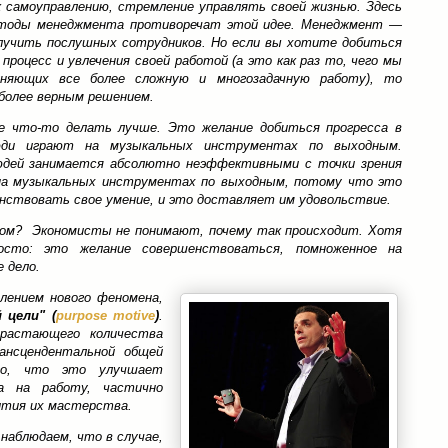
 самоуправлению, стремление управлять своей жизнью. Здесь
етоды менеджмента противоречат этой идее. Менеджмент —
лучить послушных сотрудников. Но если вы хотите добиться
процесс и увлечения своей работой (а это как раз то, чего мы
лняющих все более сложную и многозадачную работу), то
более верным решением.
 что-то делать лучше. Это желание добиться прогресса в
юди играют на музыкальных инструментах по выходным.
людей занимается абсолютно неэффективными с точки зрения
на музыкальных инструментах по выходным, потому что это
нствовать свое умение, и это доставляет им удовольствие.
ом? Экономисты не понимают, почему так происходит. Хотя
сто: это желание совершенствоваться, помноженное на
 дело.
лением нового феномена,
 цели" (
purpose motive
)
.
зрастающего количества
ансцендентальной общей
го, что это улучшает
а на работу, частично
вития их мастерства.
 наблюдаем, что в случае,