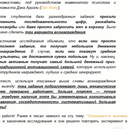
ономистами, под руководством знаменитого психолога и
ономиста Дэна Ариэли (
Dan Ariely
).
уппе студентов дали разнообразные задания:
просили
помнить последовательности цифр, разгадать
оссворды
или
даже просто забросить мяч в корзину
. Было
шено сделать
три варианта вознаграждения
.
астникам исследования объявили, что
если они просто
полнят задания, то получат небольшое денежное
знаграждение
. В случае,
если они покажут средние
зультаты, им достанется сумма побольше
. Ну и, наконец,
мые активные получат самый большой денежный приз
.
 традиционной мотивационной схемой
, которую используют
сотрудников награждают, худших и средних игнорируют.
тест, используя описанные выше схемы вознаграждения
у выводу:
пока задания подразумевают лишь механические
нием прекрасно работает: больше платят — лучше
ие требует наличия хотя бы элементарных когнитивных
равнения, сосредоточенности, систематизации), большая
ты!
 работе! Ранее я писал немного на эту тему:
"Оказывается выпивка
х и заказчиков исследования и они решили повторить эксперимент в