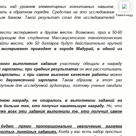
есь над уровнем элементарных когнитивных навыков,
ать в обратном порядке. Средства на это исследование
Тамил-наду
ым банком. Такой результат стал для исследователей
вести эксперимент в другом месте. Возможно, приз в 50-60
рующим для студентов Массачусетского технологического
йти место, где 50 долларов будут действительно крупной
эксперимент проводят в городе Мадурай, в одной из
нного выполнения задания
участнику обещали в награду
й зарплаты
,
при средних результатах
он мог рассчитывать
 зарплаты
, а
при самом высоком качестве работы
можно
ную
двухмесячной зарплате
. Таким образом, в этот раз
рупным для исследуемой аудитории, поэтому ученые ожидали
днюю награду, не старались в выполнении заданий на
в больше тех, кто получил наименьшую награду.
Но, что
уже всех эти задания выполнили те, кто получил самое
будет прямо пропорционально увеличению размера
ростых, линейных заданиях.
Когда у вас есть набор простых