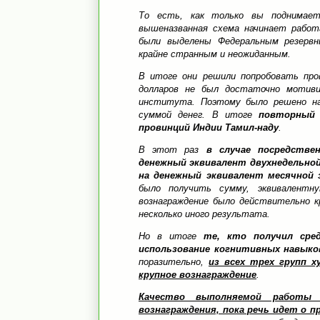
То есть, как только вы поднимает
вышеназванная схема начинает работ
были выделены Федеральным резервн
крайне странным и неожиданным.
В итоге они решили попробовать про
долларов не был достаточно мотиви
института. Поэтому было решено на
суммой денег. В итоге
повторный 
провинций Индии Тамил-наду
.
В этот раз
в случае посредстве
денежный эквивалент двухнедельно
на денежный эквивалент месячной
было получить сумму, эквивалент
вознаграждение было действительно к
несколько иного результата.
Но в итоге
те, кто получил сре
использование когнитивных навыко
поразительно,
из всех трех групп х
крупное вознаграждение
.
Качество выполняемой работы 
вознаграждения, пока речь идет о п