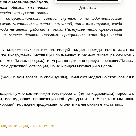
тся с мотивацией цели,
там
. Иногда это плохие
Дэн Пинк
иногда это просто плохие
ы, отвратительный сервис, скучные и не вдохновляющие
ежная мотивация является ключевой, или в тех случаях, когда
люди начинают работать плохо. Растущее число организаций
, и многие делают попытки сращивания этих двух видов
ь современных систем мотиваций падает прежде всего из-за их
е же инструменты мотивации применяют к разным типам работников -
т же бизнес-процесс) и управленцам (генерирует решение/бизнес-
емам денежной мотивации, но не к видам мотивации в целом.
 (больше чем тратят на свои нужды), начинают медленно скатываться в
.
ации, нужно как минимум тетстировать (но не кадровикам) персонал,
м, исследования организационной культуры и т.п. Без этого мы лишь
хорошо", но людей продолжают сгонять на непонятные молитвы...
ции
,
мотивация
,
стратегия
,
hr