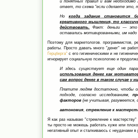
и понятных правил и вам необходимо 
ответ, то схема "если сделаете это, 
Но
когда задание становится б
креативного мышления, то класси
действовать.
Факт: деньги — это 
оставались мотивированными, им надо 
Поэтому для маркетологов. программистов, р
работы. Просто давать много "денег" не рабо
Герцберга"
с его гигиеническими и не гигиенич
игнорирует социальную психологию и продолжа
И здесь существует еще один пара
использования денег как мотиват
сам вопрос денег в таком случае у н
Платите людям достаточно, чтобы они
подходе, согласно исследованиям,
пр
факторов
(не учитывая, разумеется, 
автономия
,
стремление к мастерст
Я как раз называю "стремление к мастерству"
ты просто не можешь работать хуже или плохо.
негативный опыт и сталкиваюсь с неудачами в 