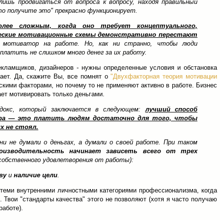
лишь продвигаться от вопроса к вопросу, находя правильный
то получите это" прекрасно функционирует.
олее сложным, когда оно требует концептуального,
ческие мотивационные схемы демонстративно перестают
мотиватор на работе. Но, как ни странно, чтобы люди
платить не слишком много денег за их работу.
екламщиков, дизайнеров - нужны определенные условия и обстановка
тает. Да, скажите Вы, все помнят о
"Двухфакторная теория мотивации
ескими факторами, но почему то не применяют активно в работе. Бизнес
ет мотивировать только деньгами.
докс, который заключается в следующем:
лучший способ
ора — это платить людям достаточно для того, чтобы
их не стоял.
 не думали о деньгах, а думали о своей работе. При таком
оизводительность начинает зависеть всего от трех
собственного удовлетворения от работы):
ву
и
наличие цели
.
 теми внутренними личностными категориями профессионализма, когда
 Твои "стандарты качества" этого не позволяют (хотя я часто получаю
работе).