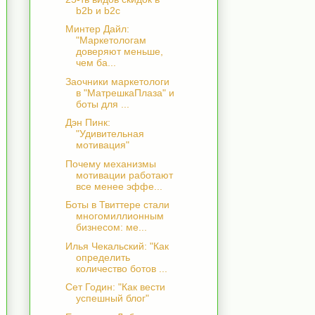
b2b и b2c
Минтер Дайл:
"Маркетологам
доверяют меньше,
чем ба...
Заочники маркетологи
в "МатрешкаПлаза" и
боты для ...
Дэн Пинк:
"Удивительная
мотивация"
Почему механизмы
мотивации работают
все менее эффе...
Боты в Твиттере стали
многомиллионным
бизнесом: ме...
Илья Чекальский: "Как
определить
количество ботов ...
Сет Годин: "Как вести
успешный блог"