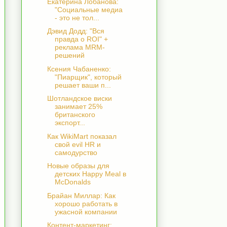
Екатерина Лобанова:
"Социальные медиа
- это не тол...
Дэвид Додд: "Вся
правда о ROI" +
реклама MRM-
решений
Ксения Чабаненко:
"Пиарщик", который
решает ваши п...
Шотландское виски
занимает 25%
британского
экспорт...
Как WikiMart показал
свой evil HR и
самодурство
Новые образы для
детских Happy Meal в
McDonalds
Брайан Миллар: Как
хорошо работать в
ужасной компании
Контент-маркетинг: