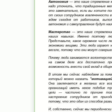
Автономия
— это наше стремление к
надо уточнить, что традиционные м
это замечательно, если вы хотите по
от своих сотрудников вовлеченности в 
ждем сегодня от работников, выпо
автономия и самоуправление будут наи
Мастерство
— это наше стремление
наших навыках. Именно поэтому л
Представьте, какое огромное число 
экономики вещами. Эти люди играют 
весело, потому что они могут соверше
Почему люди занимаются волонтерств
на самом деле все достаточно про
возможность внести свой вклад в общее
В итоге мы сейчас наблюдаем за появ
который можно назвать
"мотивацией
Она заключается в желании все во
организаций иметь некое подобие тр
цели — частично по причине то
настроение сотрудников от приход
потому, что это один из способов раз
И, собственно, сейчас мы периодически