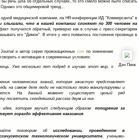
ли бы речь шла об отдельных случаях, то это смело можно было списать
 Однако это общемировой тренд...
у одной медицинской компании, на HR-конференции ИД "Коммерсанта" в
ы слышали, что в нашей компании сгоняют по 300 человек на
ект получился обратный, примерно как в случае с пресс-секретарем
азывать его "Димон". В итоге у него появилось постоянное прозвище в
t Journal и автор серии провокационных
книг
по изменению
оговорить о мотивации в современных условиях:
Дэн Пинк
вещь. Уже несколько лет подряд я изучаю этот мир, о
ения человеческих знаний, которая зачастую представляет
Ведь на самом деле люди не настолько легко манипулируемы и
кажется. На данный момент существует целый ряд
очу посвятить сегодняшний рассказ двум из них.
а идее, которая звучит следующим образом:
поощрение за
твует гораздо эффективнее наказания
.
вайте поговорим об
исследовании, проведенном в
ссачусетском технологическом университете
, учеными-