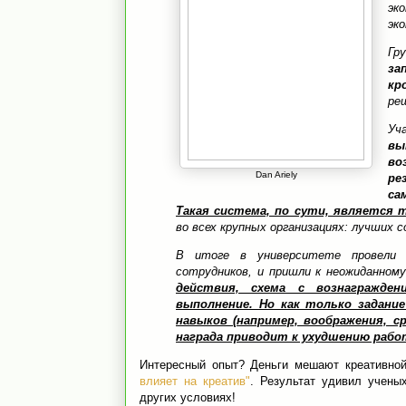
эк
эк
Гр
за
кр
ре
Уч
вы
во
Dan Ariely
ре
са
Такая система, по сути, является
во всех крупных организациях: лучших 
В итоге в университете провели 
сотрудников, и пришли к неожиданном
действия, схема с вознагражде
выполнение. Но как только задан
навыков (например, воображения, с
награда приводит к ухудшению рабо
Интересный опыт? Деньги мешают креативной
влияет на креатив"
. Результат удивил учены
других условиях!