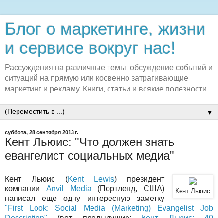
Блог о маркетинге, жизни
и сервисе вокруг нас!
Рассуждения на различные темы, обсуждение событий и
ситуаций на прямую или косвенно затрагивающие
маркетинг и рекламу. Книги, статьи и всякие полезности.
▼
суббота, 28 сентября 2013 г.
Кент Льюис: "Что должен знать
евангелист социальных медиа"
Кент Льюис (
Kent Lewis
) президент
компании
Anvil Media
(Портленд, США)
Кент Льюис
написал еще одну интересную заметку
"First Look: Social Media (Marketing) Evangelist Job
Description"
(вот предыдущие:
Кент Льюис: 40