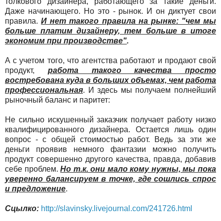
толкового дизайнера, работающего за такие деньги.
Даже начинающего. Но это - рынок. И он диктует свои
правила.
И нет такого правила на рынке: "чем мы
больше платим дизайнеру, тем больше в итоге
экономим при производстве"
.
А с учетом того, что агентства работают и продают свой
продукт,
работа такого качества просто
востребована куда в больших объемах, чем работа
профессиональная
. И здесь мы получаем полнейший
рыночный баланс и паритет:
Не сильно искушенный заказчик получает работу низко
квалифицированного дизайнера. Остается лишь один
вопрос - с общей стоимостью работ. Ведь за эти же
деньги проявив немного фантазии можно получить
продукт совершенно другого качества, правда, добавив
себе проблем.
Но т.к. они мало кому нужны, мы пока
уверенно балансируем в точке, где сошлись спрос
и предложение
.
Сцылко:
http://slavinsky.livejournal.com/241726.html