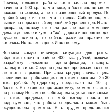
Причем, толковые работы стоят сильно дороже -
начиная от 500 т.р. То, что ниже, в большинстве своем
похоже на эскизы, а не на завершенный продукт. По
крайней мере из того, что я видел. Собственно, мы
вышли на нормальный европейский уровень цен. И это -
прекрасно, потому как если раньше наши компании
делали дешевле и хуже, а "их" - дорого и непонятно для
русского клиента, то сейчас различия практически
стерлись. Но только в цене. И вот почему.
Возьмем самую типичную ситуацию для рынка:
айдентика стоит в районе 400 тыс. рублей, включая
разработку элементов иденитфикации, паспорта
стандартов и т.п. Средняя цена для профессионального
агентства в рынке. При этом среднерыночная цена
специалистов, работающих над таким проектом - 25-30
тыс. рублей. Арт-директору предлагают на 10 т.р.
больше. Я не говорю про экономику, ее можно считать
по-разному. Но сама по себе зарплата, устанавливаемая
в таких пределах, на мой взгляд просто не
подразумевает, что работа специалиста может быть
осуществлена грамотно. Я с трудом представляют