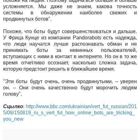
похожи на людей. Поэтому задача все больше и больше
усложняется. Мы даже не знаем, какова точность
системы в обнаружении наиболее свежих и
продвинутых ботов".
Похоже, что боты будут совершенствоваться и дальше.
У Фрица Кунце из компании Pandorabots есть надежда,
что люди научатся лучше распознавать обман и не
принимать боты за невинных пользователей,
вступающих с ними в контакт в интернете. Но он в то же
время отчетливо осознает, насколько сложна задача,
которую предстоит решить в ближайшее время.
"Эти боты будут очень, очень продвинутыми, – уверен
он. – Они очень качественно будут морочить людям
голову".
Сцылко
:
http://www.bbc.com/ukrainian/vert_fut_russian/201
5/08/150819_ru_s_vert_fut_how_online_bots_are_tricking_
you_new