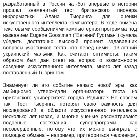
разработанный в России чат-бот впервые в истории
прошел знаменитый тест британского пионера
информатики Алана Тьюринга для оценки
искусственного интеллекта компьютера. В ходе обмена
текстовыми сообщениями компьютерная программа под
названием Eugene Goostman ("Евгений Густман") сумела
убедить достаточно высокий процент задававших
вопросы участников теста, что перед ними - 13-летний
украинский мальчик. Как считают оптимисты, таким
образом был дан ответ на вопрос о возможности
создания искусственного интеллекта, много лет назад
поставленный Тьюрингом.
Знаменует ли это событие начало новой эры, как
амбициозно утверждали организаторы теста из
британского университета города Рединга? Не совсем
так. Тест Тьюринга потерял свою важность для
исследований в области искусственного интеллекта
несколько лет назад, и многие ученые рассматривают
подобные состязания суперпрограмм как
несовершенные, потому что их можно выиграть с
помощью обмана – например, притвориться человеком,