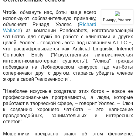
Чтобы обмануть нас, боты чаще всего
используют соблазнительную приманку,
Ричард Уоллес
объясняет Ричард Уоллес (
Richard
Wallace
) из компании Pandorabots, изготавливающей
чат-ботов для служб по работе с клиентами и других
целей. Уоллес - создатель бота под названием A.L.I.C.E,
что расшифровывается как Artificial Linguistic Internet
Computer Entity ("Искусственная лингвистическая
интернет-компьютерная сущность"). "Алиса" трижды
побеждала на Лебнеровском конкурсе, где чат-боты
соперничают друг с другом, стараясь убедить членов
жюри в своей "человечности".
"Наиболее искусные создатели этих ботов – вовсе не
профессиональные программисты, а люди, которые
работают в творческой сфере, – говорит Уоллес. – Ключ
к созданию хорошего чат-бота – это написание
правдоподобных, занимательных и интересных
ответов".
Мошенники прекрасно знают об этом феномене.