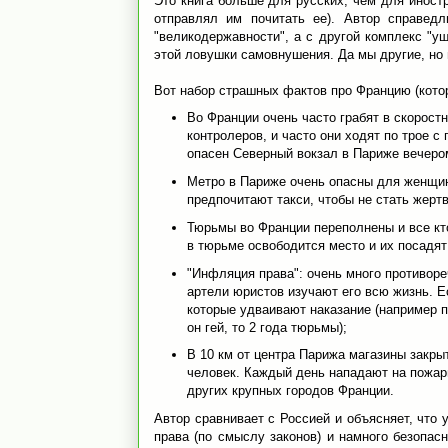
Это книга больше для русских, чем для иностр
отправлял им почитать ее). Автор справед
"великодержавности", а с другой комплекс "у
этой ловушки самовнушения. Да мы другие, но 
Вот набор страшных фактов про Францию (котор
Во Франции очень часто грабят в скоростн
контролеров, и часто они ходят по трое с
опасен Северный вокзал в Париже вечером
Метро в Париже очень опасны для женщин,
предпочитают такси, чтобы не стать жертв
Тюрьмы во Франции переполнены и все кто
в тюрьме освободится место и их посадят 
"Инфляция права": очень много противоре
артели юристов изучают его всю жизнь. Е
которые удваивают наказание (например пр
он гей, то 2 года тюрьмы);
В 10 км от центра Парижа магазины закрыт
человек. Каждый день нападают на пожарны
других крупных городов Франции.
Автор сравнивает с Россией и объясняет, что 
права (по смыслу законов) и намного безопас