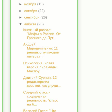
►
ноября
(19)
►
октября
(22)
►
сентября
(26)
▼
августа
(26)
Книжный развал:
"Мифы о России. От
Грозного до Пут...
Андрей
Мирошниченко: 11
реплик о тупиковом
литерат...
Психология: новая
версия пирамиды
Маслоу
Дмитрий Сурнин: 12
редакторских
советов, как улучш...
Средний класс -
социальная
реальность, "класс
на б...
Василий Гатов: "Что