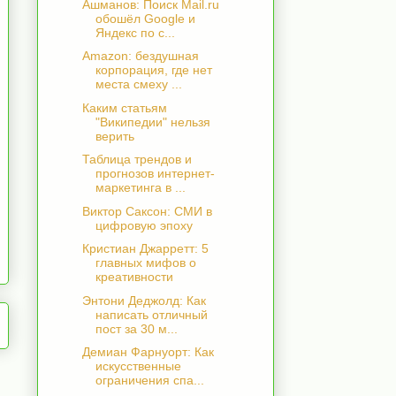
Ашманов: Поиск Mail.ru
обошёл Google и
Яндекс по с...
Amazon: бездушная
корпорация, где нет
места смеху ...
Каким статьям
"Википедии" нельзя
верить
Таблица трендов и
прогнозов интернет-
маркетинга в ...
Виктор Саксон: СМИ в
цифровую эпоху
Кристиан Джарретт: 5
главных мифов о
креативности
Энтони Деджолд: Как
написать отличный
пост за 30 м...
Демиан Фарнуорт: Как
искусственные
ограничения спа...