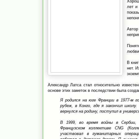
Хорош
лет и
показ
непон
Автор
непри
Понят
любви 
В книг
нет. 
экземп
Александр Латса стал относительно известен
основе этих заметок в последствии была созда
Я родился на юге Франции в 1977-м г
рубеж, в Конго, где я закончил школу.
вернулся на родину, поступил в универс
В 1999, во время войны в Сербии,
Французском коллективе CNG (Колл
участвовал в гуманитарных операц