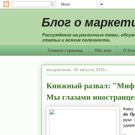
Блог о маркети
Рассуждения на различные темы, обсуж
статьи и всякие полезности.
Главная страница
Обо мне
О бло
воскресенье, 30 августа 2015 г.
Книжный развал: "Мифы 
Мы глазами иностранце
Книгу
до П
руки 
удерж