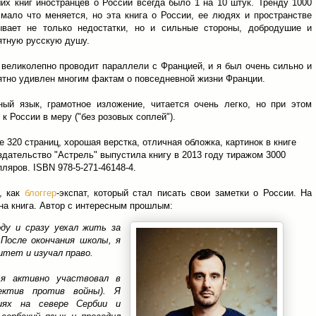
их книг иностранцев о России всегда было 1 на 10 штук. Тренду 1000
 мало что меняется, но эта книга о России, ее людях и пространстве
ывает не только недостатки, но и сильные стороны, добродушие и
ятную русскую душу.
 великолепно проводит параллели с Францией, и я был очень сильно и
ятно удивлен многим фактам о повседневной жизни Франции.
ный язык, грамотное изложение, читается очень легко, но при этом
к России в меру ("без розовых соплей").
е 320 страниц, хорошая верстка, отличная обложка, картинок в книге
Издательство "Астрель" выпустила книгу в 2013 году тиражом 3000
ляров. ISBN 978-5-271-46148-4.
, как
блоггер
-экспат, который стал писать свои заметки о России. На
на книга. Автор с интересным прошлым:
оду и сразу уехал жить за
 После окончания школы, я
итет и изучал право.
 я активно участвовал в
ектив против войны). Я
иях на севере Сербии и