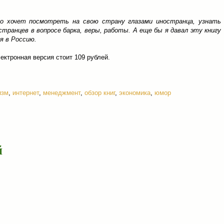
то хочет посмотреть на свою страну глазами иностранца, узнать
транцев в вопросе барка, веры, работы. А еще бы я давал эту книгу
я в Россию.
лектронная версия стоит 109 рублей.
изм
,
интернет
,
менеджмент
,
обзор книг
,
экономика
,
юмор
й