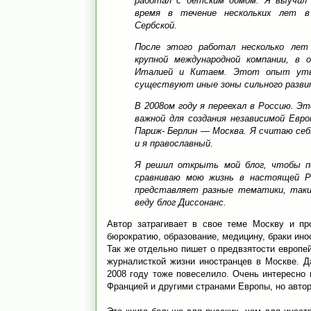
работал с детским домом. Я выучил 
время в течение нескольких лет в
Сербской.
После этого работал несколько лет
крупной международной компании, в 
Италией и Китаем. Этот опыт утв
существуют иные зоны сильного развит
В 2008ом году я переехал в Россию. Эт
важной для создания независимой Евр
Париж- Берлин — Москва. Я считаю се
и я православный.
Я решил открыть мой блог, чтобы по
сравниваю мою жизнь в настоящей Р
представляет разные тематики, такие
веду блог Диссонанс.
Автор затрагивает в свое теме Москву и пр
бюрократию, образование, медицину, браки инос
Так же отдельно пишет о предвзятости европе
журналисткой жизни иностранцев в Москве. 
2008 году тоже повеселило. Очень интересно 
Францией и другими странами Европы, но автор 