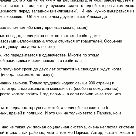
анцев (хотя я бы купил книгу на английском для иностранцев-друзей и
ливо пишет о том, что у русских сидит с одной стороны комплекс
щербности перед западной цивилизацией". И нам нужно выбираться из
мы хорошие... Об и много о чем другом пишет Александр.
ые вспомнил ибо книгу прочитал месяц назад):
ых поездах, полиции на всех не хватает. Грабят даже
 газовыми баллончиками, чтобы отбиться от грабителей. Особенно
 (одному там делать нечего);
 кто передвигается в одиночестве. Многие по этому
ой насильника и если повезет, то грабителя;
 получают сроки до двух лет остаются на свободе и ждут, когда
(иногда несколько лет ждут);
чащих законов. Только трудовой кодекс свыше 900 страниц и
сть отдельные законы для меньшинств (особенно сексуальных),
осто кого-то побить 1 год тюрьмы, а если побили из-за того, что
ы, в подвалах торгую наркотой, а полицейские ездят по 5
х, врачей и полицию. И это бич не только гетто в Париже, но и
у нас не такая уж плохая социальная система, очень неплохая система
ней в спальных районах, чем в том же Париже. Автор, кстати, живет в