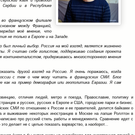
сербский язык и проводил
 Сербии и в Республике
 во французском филиале
основном между Францией,
ерждал моё мнение, что
ия не только в Европе и на Западе.
о был личный выбор. Россия на мой взгляд, является жизненно
опы. Я считаю себе голистом, поддерживаю создания проекта
бя континенталистом, придерживаюсь многостороннего мнения
казать другой взгляд на Россию. Я очень поражаюсь, когда
оссии с тем о чем могу читать в французских СМИ. Блог
 как на пример демография или геополитика Евразии. Я сам
овинцию, отличия людей, метро и поезда, Православие, политику и
транцев и русских, русских в Европе и США, городские парки и бизнес.
йских СМИ по отношению к России и ее правителей, делится байками о
Да и выживание некоторых иностранцев в Москве на лапше Роллтон в
написано про русский стиль работы и менеджмента. Сравнение идет с
это делает не с целью показать варварство, а наоборот...