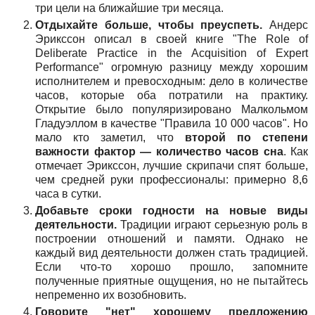
три цели на ближайшие три месяца.
Отдыхайте больше, чтобы преуспеть.
Андерс
Эрикссон описал в своей книге "The Role of
Deliberate Practice in the Acquisition of Expert
Performance" огромную разницу между хорошим
исполнителем и превосходным: дело в количестве
часов, которые оба потратили на практику.
Открытие было популяризировано Малкольмом
Гладуэллом в качестве "Правила 10 000 часов". Но
мало кто заметил, что
второй по степени
важности фактор — количество часов сна
. Как
отмечает Эрикссон, лучшие скрипачи спят больше,
чем средней руки профессионалы: примерно 8,6
часа в сутки.
Добавьте сроки годности на новые виды
деятельности.
Традиции играют серьезную роль в
построении отношений и памяти. Однако не
каждый вид деятельности должен стать традицией.
Если что-то хорошо прошло, запомните
полученные приятные ощущения, но не пытайтесь
непременно их возобновить.
Говорите "нет" хорошему предложению