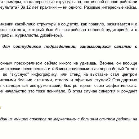
 я примеры, когда серьезные структуры на постоянной основе работали
зультата? За 12 лет практики — ни одного. Разовые интересные кейсы,
жении какой‑либо структуры в соцсетях, как правило, разбивается и о
ного контента, который был бы востребован целевой аудиторией, и о
ографы, журналисты, дизайнеры).
 для сотрудников подразделений, занимающихся связями с
нным пресс-релизом сейчас никого не удивишь. Вернее, он вообще
хие строчки пресс-релиза и таблицы с цифрами а-ля черно-белый "отчет
ь во "вкусную" инфографику, или стенд на выставке стал центром
тиковыми белыми стенками, столом и офисным стулом? Стандартных
в стандартный инструментарий, быстро теряет свою эффективность.
ое начальство это тоже понимало. В этом случае синергия и рождает
/
один из лучших спикеров по маркетингу с большим опытом работы на