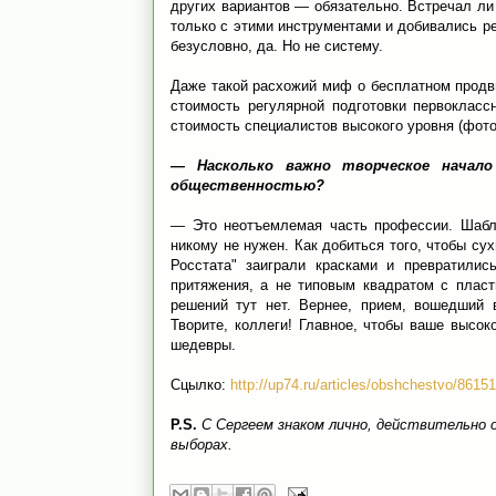
других вариантов — обязательно. Встречал ли
только с этими инструментами и добивались ре
безусловно, да. Но не систему.
Даже такой расхожий миф о бесплатном продви
стоимость регулярной подготовки первокласс
стоимость специалистов высокого уровня (фот
— Насколько важно творческое начало
общественностью?
— Это неотъемлемая часть профессии. Шабло
никому не нужен. Как добиться того, чтобы су
Росстата" заиграли красками и превратилис
притяжения, а не типовым квадратом с плас
решений тут нет. Вернее, прием, вошедший 
Творите, коллеги! Главное, чтобы ваше высок
шедевры.
Сцылко:
http://up74.ru/articles/obshchestvo/86151
P.S.
С Сергеем знаком лично, действительно 
выборах.