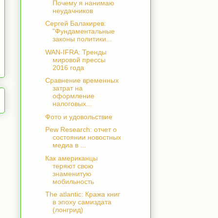
Почему я нанимаю
неудачников
Сергей Балакирев:
"Фундаментальные
законы политики...
WAN-IFRA: Тренды
мировой прессы
2016 года
Сравнение временных
затрат на
оформление
налоговых...
Фото и удовольствие
Pew Research: отчет о
состоянии новостных
медиа в ...
Как американцы
теряют свою
знаменитую
мобильность
The atlantic: Кража книг
в эпоху самиздата
(лонгрид)