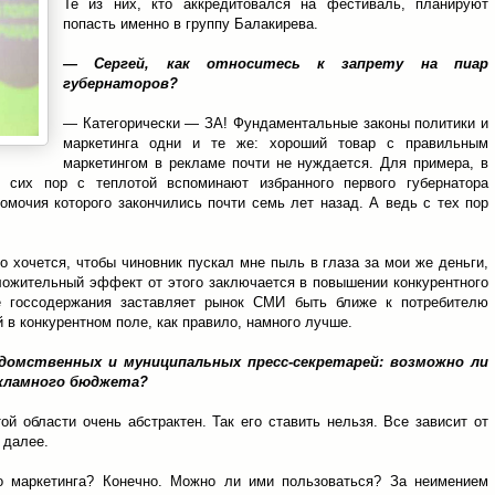
Те из них, кто аккредитовался на фестиваль, планируют
попасть именно в группу Балакирева.
— Сергей, как относитесь к запрету на пиар
губернаторов?
— Категорически — ЗА! Фундаментальные законы политики и
маркетинга одни и те же: хороший товар с правильным
маркетингом в рекламе почти не нуждается. Для примера, в
 сих пор с теплотой вспоминают избранного первого губернатора
мочия которого закончились почти семь лет назад. А ведь с тех пор
о хочется, чтобы чиновник пускал мне пыль в глаза за мои же деньги,
ложительный эффект от этого заключается в повышении конкурентного
е госсодержания заставляет рынок СМИ быть ближе к потребителю
ый в конкурентном поле, как правило, намного лучше.
домственных и муниципальных пресс-секретарей: возможно ли
екламного бюджета?
й области очень абстрактен. Так его ставить нельзя. Все зависит от
к далее.
 маркетинга? Конечно. Можно ли ими пользоваться? За неимением