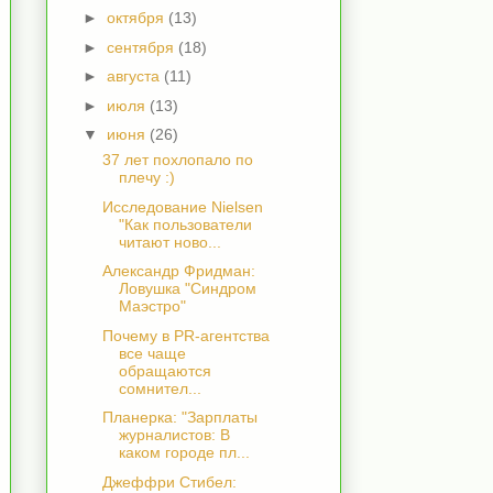
►
октября
(13)
►
сентября
(18)
►
августа
(11)
►
июля
(13)
▼
июня
(26)
37 лет похлопало по
плечу :)
Исследование Nielsen
"Как пользователи
читают ново...
Александр Фридман:
Ловушка "Синдром
Маэстро"
Почему в PR-агентства
все чаще
обращаются
сомнител...
Планерка: "Зарплаты
журналистов: В
каком городе пл...
Джеффри Стибел: