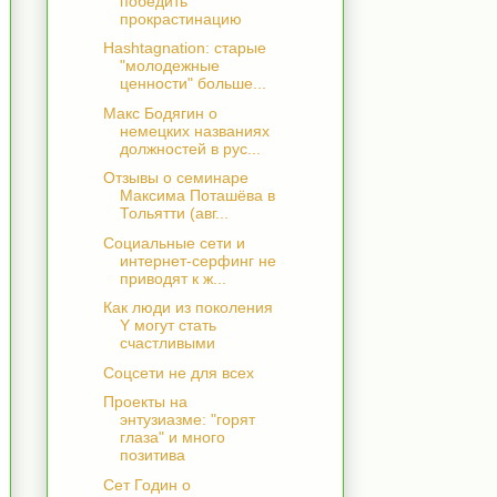
победить
прокрастинацию
Hashtagnation: старые
"молодежные
ценности" больше...
Макс Бодягин о
немецких названиях
должностей в рус...
Отзывы о семинаре
Максима Поташёва в
Тольятти (авг...
Социальные сети и
интернет-серфинг не
приводят к ж...
Как люди из поколения
Y могут стать
счастливыми
Соцсети не для всех
Проекты на
энтузиазме: "горят
глаза" и много
позитива
Сет Годин о