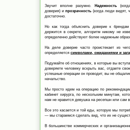
Звучит вполне разумно.
Надежность
(ког
доверия) и
прозрачность
(когда люди видят,
достаточно.
Но как тогда объяснить доверие к брендам
держится в секрете, алгоритм никому не изв
определенно действуют более надежным образ
На деле доверие часто проистекает из чег
определяется
символами, ожиданиями и заг
Подумайте об отношениях, в которые вы вступа
доверяете человеку вскрыть вас, отдаете свою
успешные операции он проводит, вы не общалис
начальство.
Мы просто идем на операцию по рекомендации 
кабинет хирурга, по нескольким минутам, кот
нам не нравится девушка на ресепшн или сам 
Все это касается и той еды, которую мы потр
— мы стараемся сделать вид, что их не сущест
В большинстве коммерческих и организацион