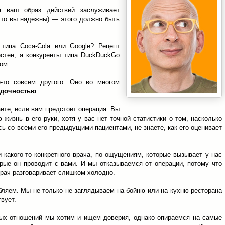
да ваш образ действий заслуживает
 что вы надежны) — этого должно быть
 типа Coca-Cola или Google? Рецепт
естен, а конкуренты типа DuckDuckGo
ом.
о-то совсем другого. Оно во многом
адочностью
.
ете, если вам предстоит операция. Вы
 жизнь в его руки, хотя у вас нет точной статистики о том, насколько
ь со всеми его предыдущими пациентами, не знаете, как его оценивает
какого-то конкретного врача, по ощущениям, которые вызывает у нас
орые он проводит с вами. И мы отказываемся от операции, потому что
врач разговаривает слишком холодно.
ебляем. Мы не только не заглядываем на бойню или на кухню ресторана
вует.
ных отношений мы хотим и ищем доверия, однако опираемся на самые