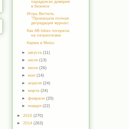
парадоксах доверия
в бизнесе
Игорь Виттель:
"Произошла полная
деградация журнал...
Как AB Inbev погорела
на патриотизме
Карма и Meizu
►
августа
(11)
►
июля
(13)
►
июня
(26)
►
мая
(14)
►
апреля
(24)
►
марта
(24)
►
февраля
(20)
►
января
(22)
►
2015
(270)
►
2014
(263)