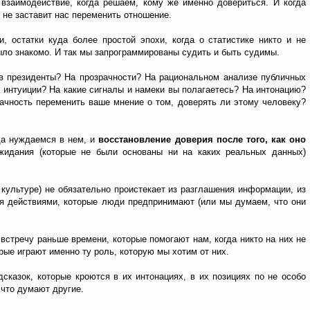
взаимодействие, когда решаем, кому же именно довериться. И когда
 не заставит нас переменить отношение.
, остатки куда более простой эпохи, когда о статистике никто и не
ыло знакомо. И так мы запрограммированы судить и быть судимы.
в президенты? На прозрачности? На рациональном анализе публичных
а интуиции? На какие сигналы и намеки вы полагаетесь? На интонацию?
ачность переменить ваше мнение о том, доверять ли этому человеку?
да нуждаемся в нем, и
восстановление доверия после того, как оно
жидания (которые не были основаны ни на каких реальных данных)
культуре) не обязательно проистекает из разглашения информации, из
ся действиями, которые люди предпринимают (или мы думаем, что они
встречу раньше времени, которые помогают нам, когда никто на них не
рые играют именно ту роль, которую мы хотим от них.
казок, которые кроются в их интонациях, в их позициях по не особо
 что думают другие.