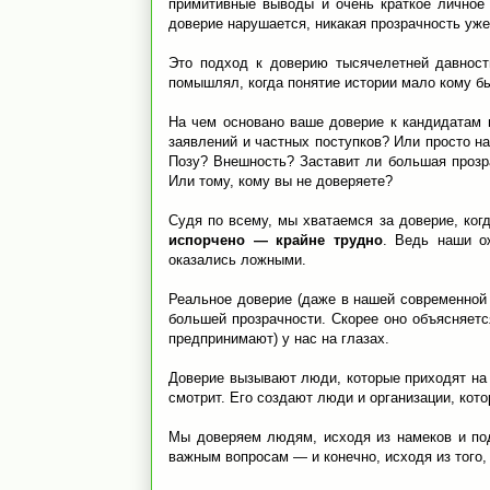
примитивные выводы и очень краткое личное 
доверие нарушается, никакая прозрачность уже
Это подход к доверию тысячелетней давности
помышлял, когда понятие истории мало кому б
На чем основано ваше доверие к кандидатам 
заявлений и частных поступков? Или просто н
Позу? Внешность? Заставит ли большая прозр
Или тому, кому вы не доверяете?
Судя по всему, мы хватаемся за доверие, ког
испорчено — крайне трудно
. Ведь наши о
оказались ложными.
Реальное доверие (даже в нашей современной 
большей прозрачности. Скорее оно объясняет
предпринимают) у нас на глазах.
Доверие вызывают люди, которые приходят на 
смотрит. Его создают люди и организации, кото
Мы доверяем людям, исходя из намеков и подс
важным вопросам — и конечно, исходя из того,