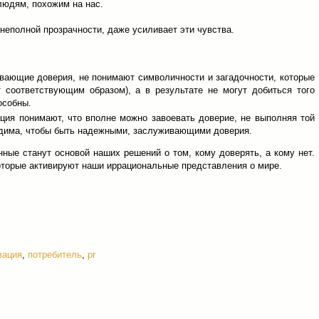
людям, похожим на нас.
 неполной прозрачности, даже усиливает эти чувства.
ивающие доверия, не понимают символичности и загадочности, которые
 соответствующим образом), а в результате не могут добиться того
особны.
ция понимают, что вполне можно завоевать доверие, не выполняя той
одима, чтобы быть надежными, заслуживающими доверия.
ные станут основой наших решений о том, кому доверять, а кому нет.
оторые активируют наши иррациональные представления о мире.
вация
,
потребитель
,
pr