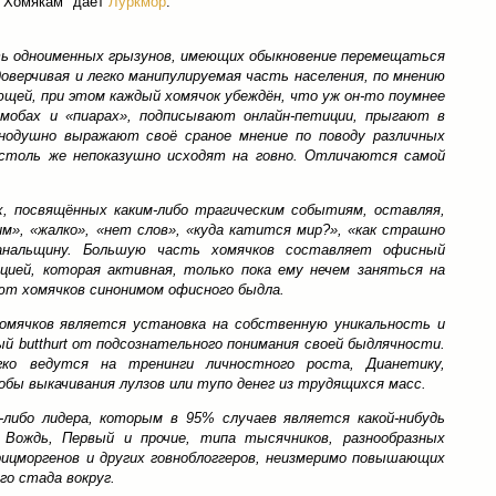
 "Хомякам" дает
Луркмор
:
ть одноименных грызунов, имеющих обыкновение перемещаться
оверчивая и легко манипулируемая часть населения, по мнению
щей, при этом каждый хомячок убеждён, что уж он-то поумнее
обах и «пиарах», подписывают онлайн-петиции, прыгают в
нодушно выражают своё сраное мнение по поводу различных
 столь же непоказушно исходят на говно. Отличаются самой
, посвящённых каким-либо трагическим событиям, оставляя,
им», «жалко», «нет слов», «куда катится мир?», «как страшно
нальщину. Большую часть хомячков составляет офисный
цией, которая активная, только пока ему нечем заняться на
ют хомячков синонимом офисного быдла.
омячков является установка на собственную уникальность и
 butthurt от подсознательного понимания своей быдлячности.
гко ведутся на тренинги личностного роста, Дианетику,
обы выкачивания лулзов или тупо денег из трудящихся масс.
-либо лидера, которым в 95% случаев является какой-нибудь
, Вождь, Первый и прочие, типа тысячников, разнообразных
ицморгенов и других говноблоггеров, неизмеримо повышающих
го стада вокруг.