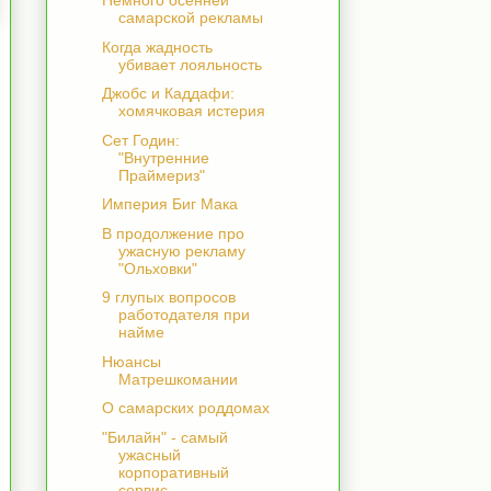
Немного осенней
самарской рекламы
Когда жадность
убивает лояльность
Джобс и Каддафи:
хомячковая истерия
Сет Годин:
"Внутренние
Праймериз"
Империя Биг Мака
В продолжение про
ужасную рекламу
"Ольховки"
9 глупых вопросов
работодателя при
найме
Нюансы
Матрешкомании
О самарских роддомах
"Билайн" - самый
ужасный
корпоративный
сервис