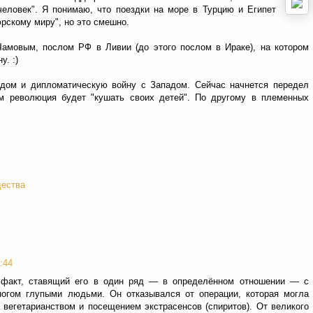
человек". Я понимаю, что поездки на море в Турцию и Египет
юрскому миру", но это смешно.
амовым, послом РФ в Ливии (до этого послом в Ираке), на котором
. :)
дом и дипломатическую войну с Западом. Сейчас начнется передел
ом революция будет "кушать своих детей". По другому в племенных
щества
1:44
 факт, ставящий его в один ряд — в определённом отношении — с
огом глупыми людьми. Он отказывался от операции, которая могла
а вегетарианством и посещением экстрасенсов (спиритов). От великого