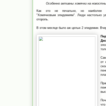
Особенно активны хомячки на новостны
Как это не печально, но наиболее а
"Хомячковым эпидемиям". Люди настолько ув
оторопь.
В этом месяце было аж целых 2 эпидемии. Вчер
Пе
Дж
эпо
тол
Сам
от 
ско
по
пла
Пра
пои
выс
Поч
что