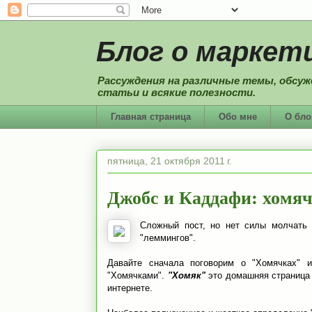
Блог о маркети
Рассуждения на различные темы, обсуж
статьи и всякие полезности.
Главная страница
Обо мне
О бло
пятница, 21 октября 2011 г.
Джобс и Каддафи: хомяч
Сложный пост, но нет силы молчать и
"леммингов".
Давайте сначала поговорим о "Хомячках" 
"Хомячками".
"Хомяк"
это домашняя страница 
интернете.