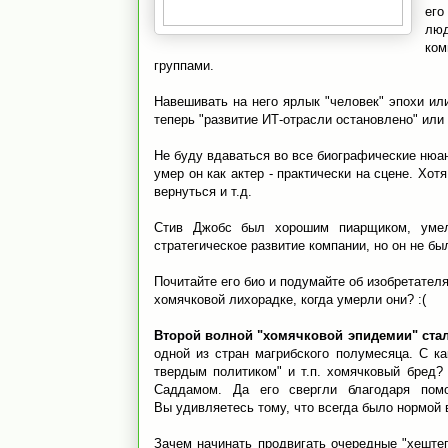
его
люд
ком
группами.
Навешивать на него ярлык "человек" эпохи или
теперь "развитие ИТ-отрасли остановлено" или
Не буду вдаваться во все биографические нюан
умер он как актер - практически на сцене. Хот
вернуться и т.д.
Стив Джобс был хорошим пиарщиком, умел
стратегическое развитие компании, но он не бы
Почитайте его био и подумайте об изобретател
хомячковой лихорадке, когда умерли они? :(
Второй волной "хомячковой эпидемии" стал
одной из стран магрибского полумесяца. С к
твердым политиком" и т.п. хомячковый бред? 
Саддамом. Да его свергли благодаря по
Вы удивляетесь тому, что всегда было нормой 
Зачем начинать продвигать очередные "хештег