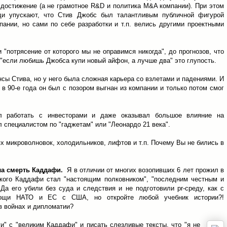
 достижение (а не грамотное R&D и политика M&A компании). При этом
и упускают, что Стив Джобс был талантливым публичной фигурой
пании, но сами по себе разработки и т.п. велись другими проектными
 "потрясение от которого мы не оправимся никогда", до прогнозов, что
 "если любишь Джобса купи новый айфон, а лучше два" это глупость.
сы Стива, но у него была сложная карьера со взлетами и падениями. И
я в 90-е года он был с позором выгнан из компании и только потом смог
 работать с инвесторами и даже оказывал большое влияние на
л специалистом по "гаджетам" или "Леонардо 21 века".
ях микроволновок, холодильников, лифтов и т.п. Почему Вы не бились в
а смерть Каддафи.
Я в отличии от многих возопивших 6 лет прожил в
акого Каддафи стал "настоящим полковником", "последним честным и
Да его убили без суда и следствия и не подготовили pr-среду, как с
мощи НАТО и ЕС с США, но откройте любой учебник истории?!
в войнах и дипломатии?
и" с "великим Каддафи" и писать слезливые тексты, что "я не