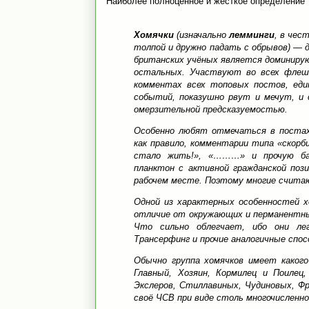
Наиболее полноценное и жесткое определение
Хомячки
(изначально
лемминги
, в чес
толпой и дружно падать с обрывов) — д
британских учёных является доминирую
остальных. Участвуют во всех флешм
комментах всех топовых постов, еди
событий, показушно рвут и мечут, и
омерзительной предсказуемостью.
Особенно любят отмечаться в постах
как правило, комментарии типа «скорб
стало жить!», «………» и прочую ба
планктон с активной гражданской пози
рабочем месте. Поэтому многие счита
Одной из характерных особенностей х
отличие от окружающих и перманентный
Что сильно облегчает, ибо они ле
Трансерфинг и прочие аналогичные спос
Обычно группа хомячков имеет какого
Главный, Хозяин, Кормилец и Поилец
Экслеров, Стиллавиных, Чудиновых, Фр
своё ЧСВ при виде столь многочисленно