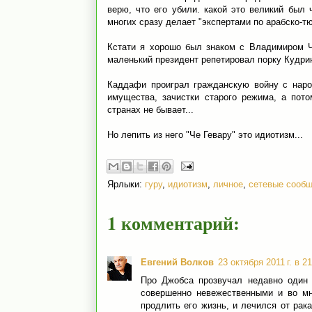
верю, что его убили. какой это великий был 
многих сразу делает "экспертами по арабско-т
Кстати я хорошо был знаком с Владимиром Ч
маленький президент репетировал порку Кудрину
Каддафи проиграл гражданскую войну с наро
имущества, зачистки старого режима, а пот
странах не бывает...
Но лепить из него "Че Гевару" это идиотизм...
Ярлыки:
гуру
,
идиотизм
,
личное
,
сетевые сооб
1 комментарий:
Евгений Волков
23 октября 2011 г. в 2
Про Джобса прозвучал недавно один
совершенно невежественными и во мн
продлить его жизнь, и лечился от рак