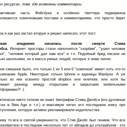
х ресурсах, там, где возможны комментарии.
ктивная часть Фейсбука и особенно твиттера подвержена
лекаются хомячковыми постами и комментариями, что просто берет
а я как раз застал вторую и решил написать этот пост.
рвая эпидемия началась после смерти Стива
обса.
Интернет просторы стали наполнятся "скорбим", "ушел человек
хи", "человек который дал нам все" и т.п. Подобный бред писали не
ько школьники, но и масса умных людей, которых я знаю лично.
ое смешное было, что только 1 из 5 или 6 "хомячков" имеет хоть что-то
компании Apple. Некоторые только Iphone и единицы Макбуки. А уж
лько из них освоило простой dropbox или evernote, или хотя бы
нимает разницу между открытыми и закрытыми мобильными
тформами?! :(
ктически никто толком не знает биографии Стива Джобса (его духовные
ски в New Age и т.п.) и максимум читал его последнюю книгу про
тупления, которую активно рекламировали издательства.
ему то все в святой уверенности, что Стив Джобс был гением. Что все
 изобретено в последние несколько лет от айпадов до ультрабуков - это