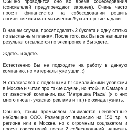
Обычно проводится оно во время собеседования
(соискателей предупреждают заранее). Очень часто
просят финансистов на собеседовании решить
логические или математические/бухгалтерские задачи.
В нашем случае, просят сделать 2 буклета и одну статью
по высланным планам. После того, как Вы все напишите
результат отсылается по электронке и Вы ждете...
Ждете.. и ждете.
Естественно
Вы не подходите на работу в данную
компанию, но материалы уже ушли. :)
Я сталкивался с подобными hr-сомалийскими уловками
в Москве и читал про такие случаи, но чтобы в Самаре и
от известной компании, как "Матрешка Plaza" (я о них
много писал - ужасная реклама и т.п.) не ожидал узнать.
Обычно, таким промыслом занимаются неизвестные
небольшие ООО. Размещают вакансию на 150 т.р. в
регионе или в Москве, но с огромным соцпакетом и
просят соискателей, после 2 собеседований, написать