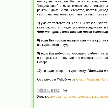
что журналисту, как бы Вы ни хотели, хуже
"ябедничанья" внести, скорее всего, откажутс
райком и даже не министерство, настоящий ред
самого начала знает, как пишется текст, как в
7)
умейте торговаться. если Вы сказали что-то
кажется, что это недопустимое кощунство, и
что-то, кроме слез вашего пресс-секрета
8)
если Вы подали на журналиста в суд, не
на журналиста в суд.
9)
если Вы публично угрожали судом - не 
о которых было объявлено в информагентствах
Позора.
10)
не надо говорить журналисту:
"давайте я 
Со статуса в Фейсбуке by
Olesya Gerasimenko
(
Ярлыки:
деловая культура
,
деловые коммуника