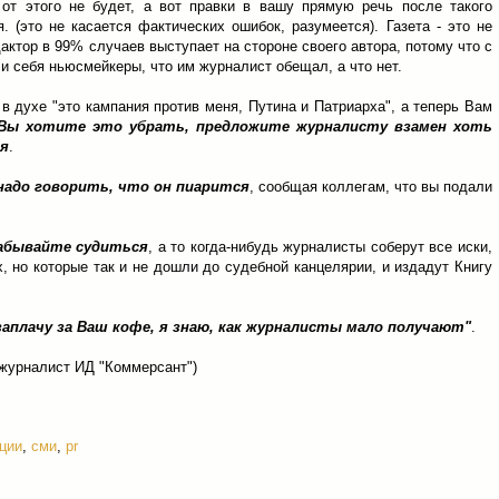
 от этого не будет, а вот правки в вашу прямую речь после такого
я. (это не касается фактических ошибок, разумеется). Газета - это не
актор в 99% случаев выступает на стороне своего автора, потому что с
ели себя ньюсмейкеры, что им журналист обещал, а что нет.
 в духе "это кампания против меня, Путина и Патриарха", а теперь Вам
Вы хотите это убрать, предложите журналисту взамен хоть
ря
.
 надо говорить, что он пиарится
, сообщая коллегам, что вы подали
забывайте судиться
, а то когда-нибудь журналисты соберут все иски,
, но которые так и не дошли до судебной канцелярии, и издадут Книгу
заплачу за Ваш кофе, я знаю, как журналисты мало получают"
.
журналист ИД "Коммерсант")
ции
,
сми
,
pr