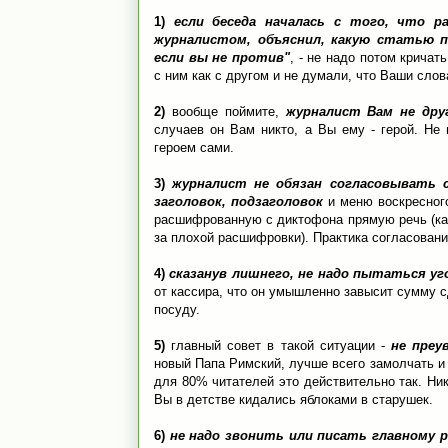
1)
если беседа началась с того, что р
журналистом, объяснил, какую статью п
если вы не против"
, - не надо потом кричат
с ним как с другом и не думали, что Ваши сло
2)
вообще поймите,
журналист Вам не дру
случаев он Вам никто, а Вы ему - герой. Не 
героем сами.
3)
журналист не обязан согласовывать 
заголовок, подзаголовок
и меню воскресного
расшифрованную с диктофона прямую речь (как
за плохой расшифровки). Практика согласовани
4)
сказанув лишнего, не надо пытаться у
от кассира, что он умышленно завысит сумму сд
посуду.
5)
главный совет в такой ситуации -
не преу
новый Папа Римский, лучше всего замолчать и с
для 80% читателей это действительно так. Ник
Вы в детстве кидались яблоками в старушек.
6)
не надо звонить или писать главному р