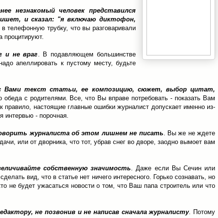
анее незнакомый человек представился
ишет, и сказал: "я включаю диктофон,
ь в телефонную трубку, что вы разговаривали
ва процитируют.
г и не враг
. В подавляющем большинстве
надо апеллировать к пустому месту, будьте
с Вами текст статьи, ее композицию, сюжет, выбор цитат,
 обеда с родителями. Все, что Вы вправе потребовать - показать Вам
 правило, настоящие главные ошибки журналист допускает именно из-
я интервью - порочная.
говорить журналиста об этом лишнем не писать
. Вы же не ждете
ачи, или от дворника, что тот, убрав снег во дворе, заодно вымоет вам
величивайте собственную значимость
. Даже если Вы Сечин или
делать вид, что в статье нет ничего интересного. Горько сознавать, но
то не будет ужасаться новости о том, что Ваш папа строитель или что
едактору, не позвонив и не написав сначала журналисту
. Потому