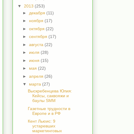
▼
2013
(253)
►
декабря
(11)
►
ноября
(17)
►
октября
(22)
►
сентября
(17)
►
августа
(22)
►
июля
(28)
►
июня
(15)
►
мая
(22)
►
апреля
(26)
▼
марта
(27)
Выскребенцева Юлия:
Кейсы, саквояжи и
баулы SMM
Газетные трудности в
Европе и в РФ
Кент Льюис: 9
устаревших
маркетинговых