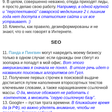
9. В целом, совершенно неважно, откуда приходят лиды,
я просто делаю свою работу.
Например, в одной крупной
и "перспективной" самарской медклинике 2 с лишним
года нет доступа к статистике сайта и их все
устраивает. :)
10. Клиенты, как правило, дезинформированы и не
знают, что о них говорят в Интернете.
SEO
11.
Панда и Пингвин
могут навредить моему бизнесу
только в одном случае: если однажды они сбегут из
зоопарка и попадут в мой офис.
Вот этого
американизма я сначала не понял. В итоге речь идет о
названиях поисковых алгоритмов от Гугл.
12. Получение первых строчек в поисковой выдаче
достигается путем наполнения второсортных текстов
ключевыми словами, а также наращиванием ссылочной
массы.
О да, многие обожают не работать с
контентом, а множить "серую ссылочную базу".
13. Google+ – пустая трата времени.
В ближайшее время
да (в РФ), но важно уделять внимание, чтобы не