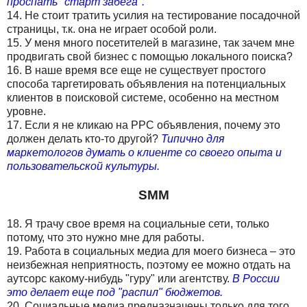
проспать "старт забега".
14. Не стоит тратить усилия на тестирование посадочной
страницы, т.к. она не играет особой роли.
15. У меня много посетителей в магазине, так зачем мне
продвигать свой бизнес с помощью локального поиска?
16. В наше время все еще не существует простого
способа таргетировать объявления на потенциальных
клиентов в поисковой системе, особенно на местном
уровне.
17. Если я не кликаю на PPC объявления, почему это
должен делать кто-то другой?
Типично для
маркетологов думать о клиенте со своего опыта и
пользовательской культуры.
SMM
18. Я трачу свое время на социальные сети, только
потому, что это нужно мне для работы.
19. Работа в социальных медиа для моего бизнеса – это
неизбежная неприятность, поэтому ее можно отдать на
аутсорс какому-нибудь "гуру" или агентству.
В России
это делает еще под "распил" бюджетов.
20. Социальные медиа предназначены только для того,