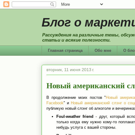
Блог о маркети
Рассуждения на различные темы, обсуж
статьи и всякие полезности.
Главная страница
Обо мне
О бло
вторник, 11 июня 2013 г.
Новый американский слэ
В продолжение моих постов "
Новый америка
Facebook
" и
Новый американский слэнг о соц
публикую новый слэнг об алкоголе и вечеринка
Foul-weather friend
- друг, который всп
только когда ему нужно кому-то поплакат
нибудь услуга с вашей стороны.