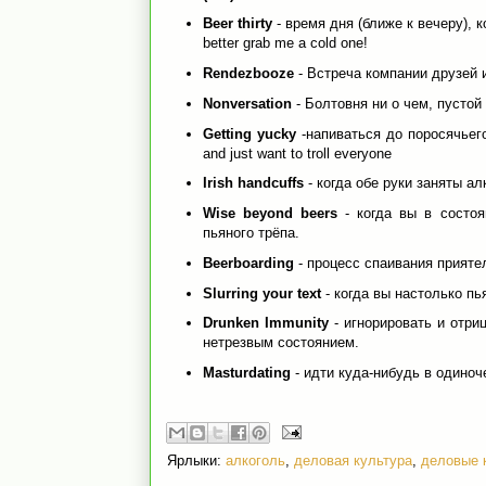
Beer thirty
- время дня (ближе к вечеру), ко
better grab me a cold one!
Rendezbooze
- Встреча компании друзей 
Nonversation
- Болтовня ни о чем, пустой 
Getting yucky
-напиваться до поросячьего 
and just want to troll everyone
Irish handcuffs
- когда обе руки заняты а
Wise beyond beers
- когда вы в состоя
пьяного трёпа.
Beerboarding
- процесс спаивания прияте
Slurring your text
- когда вы настолько пь
Drunken Immunity
- игнорировать и отри
нетрезвым состоянием.
Masturdating
- идти куда-нибудь в одиноч
Ярлыки:
алкоголь
,
деловая культура
,
деловые 