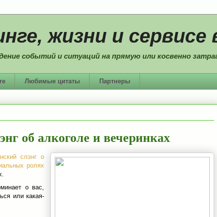
нге, жизни и сервисе 
дение событий и ситуаций на прямую или косвенно затраг
ге
Любимые цитаты
Партнеры
нг об алкоголе и вечеринках
нский слэнг о
иальных ролях
х.
оминает о вас,
ься или какая-