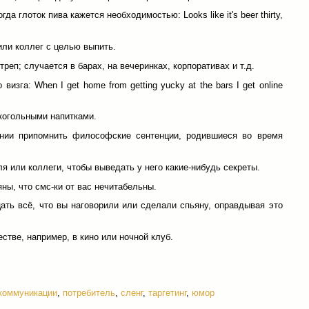
гда глоток пива кажется необходимостью: Looks like it's beer thirty,
или коллег с целью выпить.
треп; случается в барах, на вечеринках, корпоративах и т.д.
визга: When I get home from getting yucky at the bars I get online
лкогольными напитками.
нии припомнить философские сентенции, родившиеся во время
ля или коллеги, чтобы выведать у него какие-нибудь секреты.
яны, что смс-ки от вас нечитабельны.
цать всё, что вы наговорили или сделали спьяну, оправдывая это
естве, например, в кино или ночной клуб.
коммуникации
,
потребитель
,
сленг
,
таргетинг
,
юмор