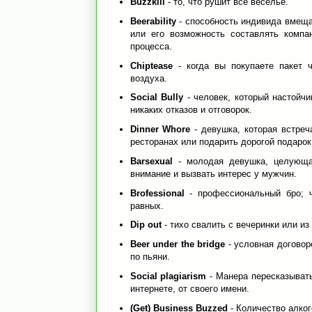
Buzzkill
- то, что рушит все веселье.
Beerability
- способность индивида вмеща
или его возможность составлять компа
процесса.
Chiptease
- когда вы покупаете пакет 
воздуха.
Social Bully
- человек, который настойчи
никаких отказов и отговорок.
Dinner Whore
- девушка, которая встреч
ресторанах или подарить дорогой подарок
Barsexual
- молодая девушка, целующа
внимание и вызвать интерес у мужчин.
Brofessional
- профессиональный бро; 
равных.
Dip out
- тихо свалить с вечеринки или из 
Beer under the bridge
- условная догово
по пьяни.
Social plagiarism
- Манера пересказыват
интернете, от своего имени.
(Get) Business Buzzed
- Количество алког