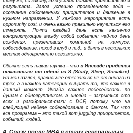
тому же, по закону, 20% усилий должны приносить 80%
результата. Залог успешно проведённого года –
осознание собственных приоритетов и движение в
нужном направлении. У каждого мероприятия есть
opportunity cost, и очень важно правильно научиться его
измерять. Почти каждый день есть какие-то
конфликтующие между собой события: чей-то день
рождения, презентация компаний на кампусе,
собеседование, поход в клуб и т.д., и быть в нескольких
местах одновременно невозможно.
Обычно есть такая шутка – что
в Инсеаде придётся
отказаться от одной из S (Study, Sleep, Socialize)
.
На мой взгляд, правильнее отказаться не от одного из
трёх, а в каждой категории выбрать то, что важнее в
данный момент. Иногда важнее побеседовать по
душам с одногруппником, а иногда – закрыться ото
всех и разобраться-таки с DCF, потому что на
следующей неделе собеседование с банком. Так что
вся программа – это такой вот juggling приоритетов,
событий, людей.
4. Сразу после MBA я стану генеральным