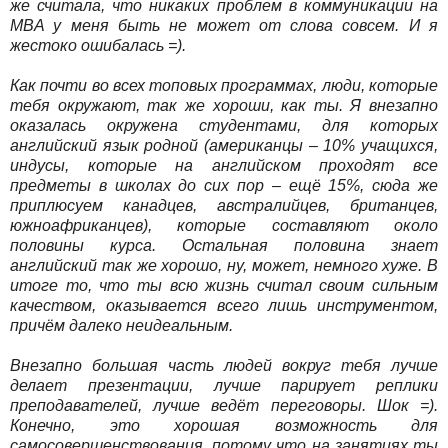
же считала, что никаких проблем в коммуникации на
MBA у меня быть не может от слова совсем. И я
жестоко ошибалась =).
Как почти во всех топовых программах, люди, которые
тебя окружают, так же хороши, как ты. Я внезапно
оказалась окружена студентами, для которых
английский язык родной (американцы – 10% учащихся,
индусы, которые на английском проходят все
предметы в школах до сих пор – ещё 15%, сюда же
приплюсуем канадцев, австралийцев, британцев,
южноафриканцев), которые составляют около
половины курса. Остальная половина знает
английский так же хорошо, ну, может, немного хуже. В
итоге то, что ты всю жизнь считал своим сильным
качеством, оказывается всего лишь инструментом,
причём далеко неидеальным.
Внезапно большая часть людей вокруг тебя лучше
делает презентации, лучше парирует реплики
преподавателей, лучше ведёт переговоры. Шок =).
Конечно, это хорошая возможность для
самосовершенствования, потому что на занятиях ты