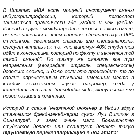
В Штатах MBA есть мощный инструмент смены
индустрии/профессии, который позволяет
заниматься практически где угодно и чем угодно.
Инсеад и другие международные школы, на мой взгляд,
не так успешны в этом вопросе. Статистику о 90%
студентов, сменивших отрасль или специальность,
следует читать как то, что минимум 40% студентов
идёт в консалтинг, который по факту и является той
самой “сменой”. По факту же сменить все три
направления (география, отрасль, специальность)
довольно сложно, и даже если это происходит, то по
вполне определённым причинам, имеющим место в
каждом конкретном случае: например, когда у
кандидата есть т.н. transefrable skills, актуальные для
новой позиции и компании.
Историй в стиле “нефтяной инженер в Индии вдруг
становился бренд-менеджером сумок Луи Виттон в
Сингапуре”, я знаю очень мало. Большинство
студентов делает или планирует делают такую
трудоёмкую переквалификацию в два этапа
: