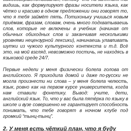
видишь, как формулируют фразы носители языка, как
чётко и красиво в одном предложении они говорят то,
что я тебя займёт пять. Потихоньку учишься новым
приёмам, фразам, словам, очень много подхватываешь
слов, которые не включены в учебник (начиная от
обычных обиходных слов и заканчивая несколькими
уровнями нецензурной лексики), начинаешь улавливать
шутки из чужого культурного контекста и т.д. Всё
это, на мой взгляд, невозможно постичь, не находясь в
языковой среде 24/7.
Первые недели у меня физически болела голова от
английского. Я приходила домой и даже по-русски не
могла произнести ни слова – у меня болела челюсть,
язык, ровно как на первом курсе университета, когда
нам ставили фонетику. Вывод: учите, дети,
английский язык. То, что у вас была пятёрка по языку в
школе и вузе совершенно не гарантирует способность
понимать, что тебе говорят в ночном клубе под
громкий “тынц-тынц”.
2.
У меня есть чёткий план, что я буду