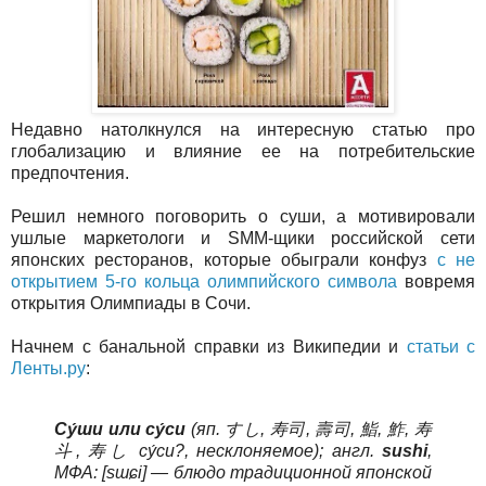
Недавно натолкнулся на интересную статью про
глобализацию и влияние ее на потребительские
предпочтения.
Решил немного поговорить о суши, а мотивировали
ушлые маркетологи и SMM-щики российской сети
японских ресторанов, которые обыграли конфуз
с не
открытием 5-го кольца олимпийского символа
вовремя
открытия Олимпиады в Сочи.
Начнем с банальной справки из Википедии и
статьи с
Ленты.ру
:
Су́ши или су́си
(яп. すし, 寿司, 壽司, 鮨, 鮓, 寿
斗, 寿し су́си?, несклоняемое); англ.
sushi
,
МФА: [sɯɕi] — блюдо традиционной японской