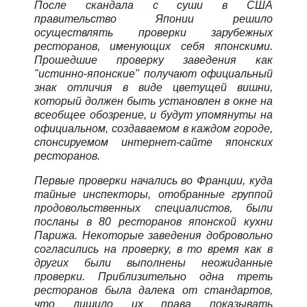
После скандала с суши в США
правительство Японии решило
осуществлять проверки зарубежных
ресторанов, именующих себя японскими.
Прошедшие проверку заведения как
"истинно-японские" получают официальный
знак отличия в виде цветущей вишни,
который должен быть установлен в окне на
всеобщее обозрение, и будут упомянуты на
официальном, создаваемом в каждом городе,
спонсируемом интернет-сайте японских
ресторанов.
Первые проверки начались во Франции, куда
тайные инспекторы, отобранные группой
продовольственных специалистов, были
посланы в 80 ресторанов японской кухни
Парижа. Некоторые заведения добровольно
согласились на проверку, в то время как в
других были выполнены неожиданные
проверки. Приблизительно одна треть
ресторанов была далека от стандартов,
что лишило их права показывать