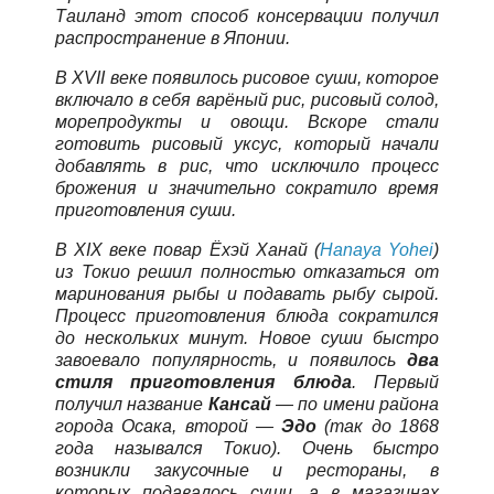
Таиланд этот способ консервации получил
распространение в Японии.
В XVII веке появилось рисовое суши, которое
включало в себя варёный рис, рисовый солод,
морепродукты и овощи. Вскоре стали
готовить рисовый уксус, который начали
добавлять в рис, что исключило процесс
брожения и значительно сократило время
приготовления суши.
В XIX веке повар Ёхэй Ханай (
Hanaya Yohei
)
из Токио решил полностью отказаться от
маринования рыбы и подавать рыбу сырой.
Процесс приготовления блюда сократился
до нескольких минут. Новое суши быстро
завоевало популярность, и появилось
два
стиля приготовления блюда
. Первый
получил название
Кансай
— по имени района
города Осака, второй —
Эдо
(так до 1868
года назывался Токио). Очень быстро
возникли закусочные и рестораны, в
которых подавалось суши, а в магазинах