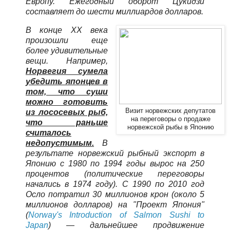
Европу. Ежегодный оборот Цукидзи
составляет до шести миллиардов долларов.
В конце XX века
произошли еще
более удивительные
вещи. Например,
Норвегия сумела
убедить японцев в
том, что суши
можно готовить
Визит норвежских депутатов
из лососевых рыб,
на переговоры о продаже
что раньше
норвежской рыбы в Японию
считалось
недопустимым.
В
результате норвежский рыбный экспорт в
Японию с 1980 по 1994 годы вырос на 250
процентов (политические переговоры
начались в 1974 году). С 1990 по 2010 год
Осло потратил 30 миллионов крон (около 5
миллионов долларов) на "Проект Япония"
(
Norway's Introduction of Salmon Sushi to
Japan
) — дальнейшее продвижение