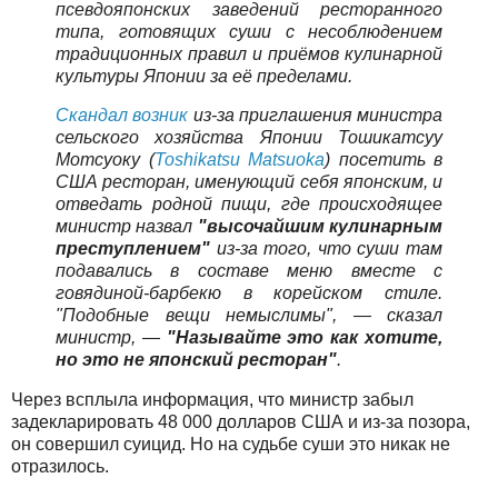
псевдояпонских заведений ресторанного
типа, готовящих суши с несоблюдением
традиционных правил и приёмов кулинарной
культуры Японии за её пределами.
Скандал возник
из-за приглашения министра
сельского хозяйства Японии Тошикатсуу
Мотсуоку (
Toshikatsu Matsuoka
)
посетить в
США ресторан, именующий себя японским, и
отведать родной пищи, где происходящее
министр назвал
"высочайшим кулинарным
преступлением"
из-за того, что суши там
подавались в составе меню вместе с
говядиной-барбекю в корейском стиле.
"Подобные вещи немыслимы", — сказал
министр, —
"Называйте это как хотите,
но это не японский ресторан"
.
Через всплыла информация, что министр забыл
задекларировать 48 000 долларов США и из-за позора,
он совершил суицид. Но на судьбе суши это никак не
отразилось.