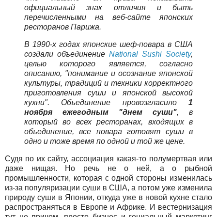
официальный знак отличия и быть
перечисленными на веб-сайте японских
ресторанов Парижа.
В 1990-х годах японские шеф-повара в США
создали объединение
National Sushi Society
,
целью которого является, согласно
описанию, "понимание и осознание японской
культуры, традиций и техники корректного
приготовления суши и японской высокой
кухни". Объединение провозгласило
1
ноября ежегодным "днем суши"
, в
который во всех ресторанах, входящих в
объединение, все повара готовят суши в
одно и тоже время по одной и той же цене.
Судя по их сайту, ассоциация какая-то полумертвая или
даже нищая. Но речь не о ней, а о рыбной
промышленности, которая с одной стороны изменилась
из-за популяризации суши в США, а потом уже изменила
природу суши в Японии, откуда уже в новой кухне стало
распространяться в Европе и Африке. И вестернизация
тут не причем. просто бизнес и гениальный маркетинг