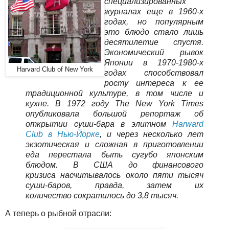
специализированных
журналах еще в 1960-х
годах, но популярным
это блюдо стало лишь
десятилетие спустя.
Экономический рывок
Японии в 1970-1980-х
Harvard Club of New York
годах способствовал
росту интереса к ее
традиционной культуре, в том числе и
кухне. В 1972 году The New York Times
опубликовала большой репортаж об
открытии суши-бара в элитном
Harward
Club в Нью-Йорке
, и через несколько лет
экзотическая и сложная в приготовлении
еда перестала быть сугубо японским
блюдом. В США до финансового
кризиса насчитывалось около пяти тысяч
суши-баров, правда, затем их
количество сократилось до 3,8 тысяч.
А теперь о рыбной отрасли: