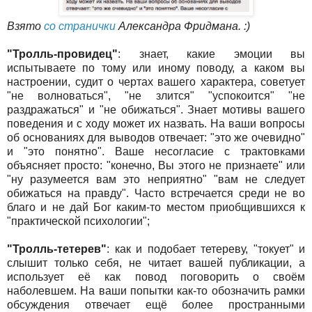
Взято
со странички
Александра Фридмана. :)
"Тролль-провидец"
: знает, какие эмоции вы
испытываете по тому или иному поводу, а каком вы
настроении, судит о чертах вашего характера, советует
"не волноваться", "не злится" "успокоится" "не
раздражаться" и "не обижаться". Знает мотивы вашего
поведения и с ходу может их назвать. На ваши вопросы
об основаниях для выводов отвечает: "это же очевидно"
и "это понятно". Ваше несогласие с трактовками
объясняет просто: "конечно, Вы этого не признаете" или
"ну разумеется вам это неприятно" "вам не следует
обижаться на правду". Часто встречается среди не во
благо и не дай Бог каким-то местом приобщившихся к
"практической психологии";
"Тролль-тетерев"
: как и подобает тетереву, "токует" и
слышит только себя, не читает вашей публикации, а
использует её как повод поговорить о своём
наболевшем. На ваши попытки как-то обозначить рамки
обсуждения отвечает ещё более пространными