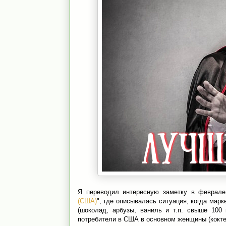
Я переводил интересную заметку в феврале
(США)
", где описывалась ситуация, когда мар
(шоколад, арбузы, ваниль и т.п. свыше 100 
потребители в США в основном женщины (коктей