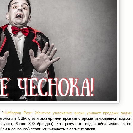
 "
Huffington Post: Женское увлечение виски убивает продажи водки
кетологи в США стали экспериментировать с ароматизированной водкой
вкусов, более 300 брендов). Как результат водка обвалилась, а ее
ли в основном) стали мигрировать в сегмент виски.