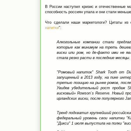
В России наступил кризис и отечественные ма
способность россиян упала и они стали меньше 
Что сделали наши маркетологи? Цитаты из 
напитки
":
Алкогольные компании стали предлаг
которые как минимум на треть дешев
виски или ром, но де-факто ими не я
стала резко расти в последние месяцы.
"Ромовый напиток" Shark Tooth от Dia
запущенный в 2013 году, на пике инте
третью позицию на рынке ромов, после B
Увидев убедительный рост продаж Sh
висковый» Rowson`s Reserve. Новый пр
ирландских виски, после популярного Ja
Тренд подхватил крупнейший российский
федеральный уровень свои напитки "Ка
"Дикси" 1 июля выпустила на полки "ви