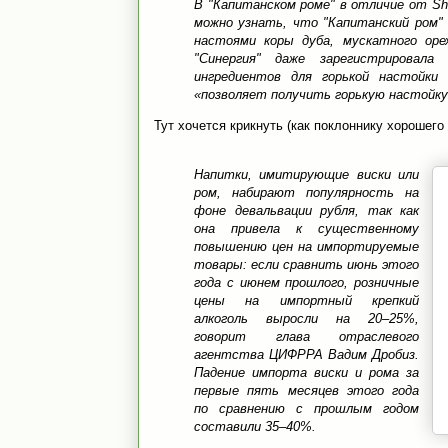
В "Капитанском роме" в отличие от Sh
можно узнать, что "Капитанский ром"
настоями коры дуба, мускатного орех
"Синергия" даже зарегистрировала
ингредиентов для горькой настойки 
«позволяет получить горькую настойку
Тут хочется крикнуть (как поклоннику хорошего 
Напитки, имитирующие виски или
ром, набирают популярность на
фоне девальвации рубля, так как
она привела к существенному
повышению цен на импортируемые
товары: если сравнить июнь этого
года с июнем прошлого, розничные
цены на импортный крепкий
алкоголь выросли на 20–25%,
говорит глава отраслевого
агентства ЦИФРРА Вадим Дробиз.
Падение импорта виски и рома за
первые пять месяцев этого года
по сравнению с прошлым годом
составили 35–40%.