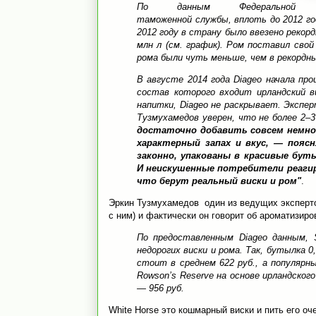
По данным Федеральной
таможенной службы, вплоть до 2012 год
2012 году в страну было ввезено рекор
млн л (см. график). Ром поставил свой
рома были чуть меньше, чем в рекордн
В августе 2014 года Diageo начала про
состав которого входит ирландский в
напитки, Diageo не раскрывает. Экспер
Тузмухамедов уверен, что не более 2–
достаточно добавить совсем немно
характерный запах и вкус, — поя
законно, упакованы в красивые бут
И неискушенные потребители реагир
что берут реальный виски и ром"
.
Эркин Тузмухамедов один из ведущих экспертов
с ним) и фактически он говорит об ароматизиро
По предоставленным Diageo данным, 
недорогих виски и рома. Так, бутылка 0
стоит в среднем 622 руб., а популярн
Rowson’s Reserve на основе ирландског
— 956 руб.
White Horse это кошмарный виски и пить его оче