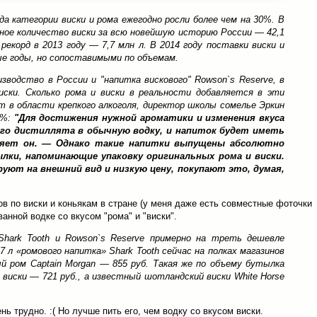
а категории виски и рома ежегодно росли более чем на 30%. В
дное количество виски за всю новейшую историю России — 42,1
 рекорд в 2013 году — 7,7 млн л. В 2014 году поставки виски и
ые годы, но сопоставимыми по объемам.
изводство в России и "напитка вискового" Rowson`s Reserve, в
иски. Сколько рома и виски в реальности добавляется в эти
т в области крепкого алкоголя, директор школы сомелье Эркин
3%:
"Для достижения нужной ароматики и изменения вкуса
го дистиллята в обычную водку, и напиток будет иметь
сняет он. — Однако такие напитки выпущены абсолютно
ылки, напоминающие упаковку оригинальных рома и виски.
уют на внешний вид и низкую цену, покупают это, думая,
 по виски и коньякам в стране (у меня даже есть совместные фоточки
ванной водке со вкусом "рома" и "виски".
Shark Tooth и Rowson`s Reserve примерно на треть дешевле
,7 л «ромового напитка» Shark Tooth сейчас на полках магазинов
ый ром Сaptain Morgan — 855 руб. Такая же по объему бутылка
о виски — 721 руб., а известный шотландский виски White Horse
нь трудно. :( Но лучше пить его, чем водку со вкусом виски.