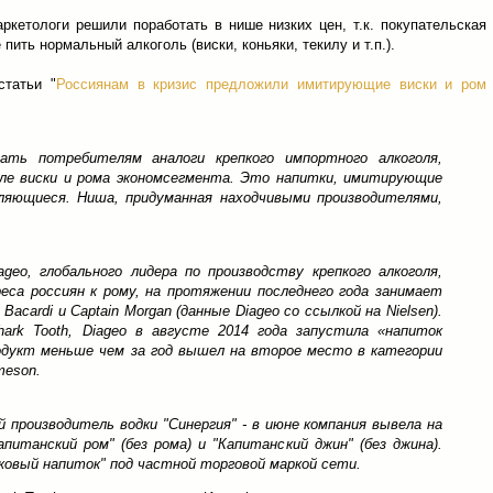
ркетологи решили поработать в нише низких цен, т.к. покупательская
пить нормальный алкоголь (виски, коньяки, текилу и т.п.).
статьи "
Россиянам в кризис предложили имитирующие виски и ром
ать потребителям аналоги крепкого импортного алкоголя,
ле виски и рома экономсегмента. Это напитки, имитирующие
вляющиеся. Ниша, придуманная находчивыми производителями,
geo, глобального лидера по производству крепкого алкоголя,
реса россиян к рому, на протяжении последнего года занимает
acardi и Captain Morgan (данные Diageo со ссылкой на Nielsen).
ark Tooth, Diageo в августе 2014 года запустила «напиток
одукт меньше чем за год вышел на второе место в категории
meson.
 производитель водки "Синергия" - в июне компания вывела на
питанский ром" (без рома) и "Капитанский джин" (без джина).
сковый напиток" под частной торговой маркой сети.