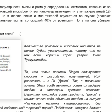
популярности виски и рома у определенных сегментов, которые из-за
ожавший виски/ром (я вот например вынужден пить купажированный 12-
, но я люблю виски и мне тяжелей опускаться во вкусах (спасают
мальные молты со скидкой 40% от розницы)). Но этим они убивают
м такой"... :(
Количество ромовых и висковых напитков на
полках будет увеличиваться, потому что на
них есть хороший спрос, уверен Эркин
Тузмухамедов.
То, что новые напитки Diageo пользуются
спросом у российских покупателей, РБК
рассказали и в ГК "Дикси". Так, в магазинах
группы Shark Tooth является одним из лидеров
продаж в категории крепкого алкоголя.
Вероятно, отследив успех продукта, "Дикси" в
начале этого года объявила тендер на выпуск
«"искового напитка купажированного без
од собственной торговой маркой. Победитель конкурса должен