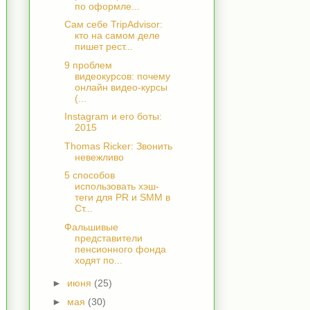
по оформле...
Сам себе TripAdvisor:
кто на самом деле
пишет рест...
9 проблем
видеокурсов: почему
онлайн видео-курсы
(...
Instagram и его боты:
2015
Thomas Ricker: Звонить
невежливо
5 способов
использовать хэш-
теги для PR и SMM в
Ст...
Фальшивые
представители
пенсионного фонда
ходят по...
►
июня
(25)
►
мая
(30)