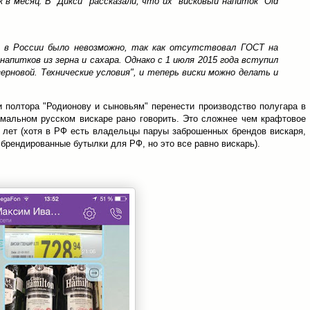
 в месяц. В "Дикси" рассказали, что их "висковый напиток" Old
а в России было невозможно, так как отсутствовал ГОСТ на
апитков из зерна и сахара. Однако с 1 июля 2015 года вступил
ерновой. Технические условия", и теперь виски можно делать и
и полтора "Родионову и сыновьям" перенести производство полугара в
рмальном русском вискаре рано говорить. Это сложнее чем крафтовое
5 лет (хотя в РФ есть владельцы паруы заброшенных брендов вискаря,
 брендированные бутылки для РФ, но это все равно вискарь).