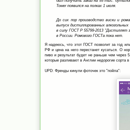
был получить заказ на 55 тыс. бутылок
Tower появился на полках 1 июля.
До сих пор производство виски и ром
выпуск дистиллированных алкогольных н
в силу ГОСТ Р 55799-2013 "Дистиллят з
в России. Ромового ГОСТа пока нет.
Я надеюсь, что этот ГОСТ позволит за год ил
РФ и цена на него перестанет кусаться. О но
пиво и результат будет не раньше чем через 
которые разливают в Англии недорогие сорта в
UPD: Френды кинули фоточек это "пойла":