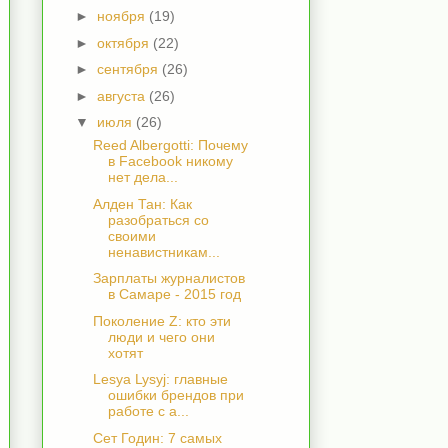
►
ноября
(19)
►
октября
(22)
►
сентября
(26)
►
августа
(26)
▼
июля
(26)
Reed Albergotti: Почему
в Facebook никому
нет дела...
Алден Тан: Как
разобраться со
своими
ненавистникам...
Зарплаты журналистов
в Самаре - 2015 год
Поколение Z: кто эти
люди и чего они
хотят
Lesya Lysyj: главные
ошибки брендов при
работе с а...
Сет Годин: 7 самых