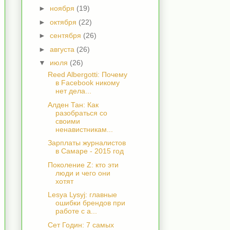
►
ноября
(19)
►
октября
(22)
►
сентября
(26)
►
августа
(26)
▼
июля
(26)
Reed Albergotti: Почему
в Facebook никому
нет дела...
Алден Тан: Как
разобраться со
своими
ненавистникам...
Зарплаты журналистов
в Самаре - 2015 год
Поколение Z: кто эти
люди и чего они
хотят
Lesya Lysyj: главные
ошибки брендов при
работе с а...
Сет Годин: 7 самых