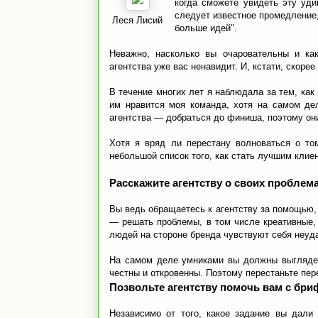
когда сможете увидеть эту уди
следует известное промедление,
Леся Лисий
больше идей".
Неважно, насколько вы очаровательны и как
агентства уже вас ненавидит. И, кстати, скорее 
В течение многих лет я наблюдала за тем, как
им нравится моя команда, хотя на самом дел
агентства — добраться до финиша, поэтому он
Хотя я вряд ли перестану волноваться о то
небольшой список того, как стать лучшим клие
Расскажите агентству о своих проблем
Вы ведь обращаетесь к агентству за помощью, 
— решать проблемы, в том числе креативные, 
людей на стороне бренда чувствуют себя неуда
На самом деле умниками вы должны выглядет
честны и откровенны. Поэтому перестаньте пер
Позвольте агентству помочь вам с бр
Независимо от того, какое задание вы дали 