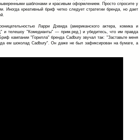
 выверенными шаблонами и красивым оформлением. Просто спросите у
и. Иногда креативный бриф четко следует стратегии бренда, но дает
й.
роницательностью Ларри Дэвида (американского актера, комика и
д" и телешоу "Комедианты" — прим.ред.) и убедитесь, что им правда
 Бриф кампании "Горилла" бренда Cadbury звучал так: "Заставьте меня
гда ем шоколад Cadbury". Он даже не был зафиксирован на бумаге, а