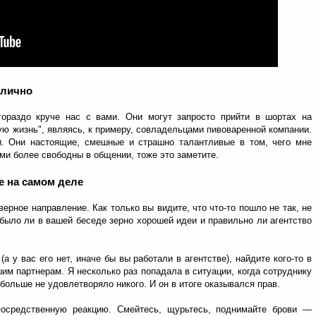
 лично
гораздо круче нас с вами. Они могут запросто прийти в шортах на
ую жизнь", являясь, к примеру, совладельцами пивоваренной компании.
. Они настоящие, смешные и страшно талантливые в том, чего мне
ими более свободны в общении, тоже это заметите.
те на самом деле
ерное направление. Как только вы видите, что что-то пошло не так, не
 было ли в вашей беседе зерно хорошей идеи и правильно ли агентство
(а у вас его нет, иначе бы вы работали в агентстве), найдите кого-то в
им партнерам. Я несколько раз попадала в ситуации, когда сотруднику
 больше не удовлетворяло никого. И он в итоге оказывался прав.
посредственную реакцию. Смейтесь, щурьтесь, поднимайте брови —