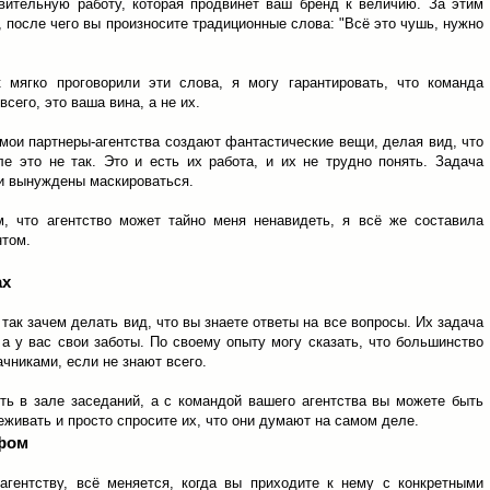
вительную работу, которая продвинет ваш бренд к величию. За этим
 после чего вы произносите традиционные слова: "Всё это чушь, нужно
 мягко проговорили эти слова, я могу гарантировать, что команда
всего, это ваша вина, а не их.
 мои партнеры-агентства создают фантастические вещи, делая вид, что
е это не так. Это и есть их работа, и их не трудно понять. Задача
и вынуждены маскироваться.
м, что агентство может тайно меня ненавидеть, я всё же составила
нтом.
ах
так зачем делать вид, что вы знаете ответы на все вопросы. Их задача
а у вас свои заботы. По своему опыту могу сказать, что большинство
чниками, если не знают всего.
ь в зале заседаний, а с командой вашего агентства вы можете быть
еживать и просто спросите их, что они думают на самом деле.
ифом
агентству, всё меняется, когда вы приходите к нему с конкретными