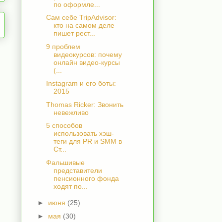
по оформле...
Сам себе TripAdvisor:
кто на самом деле
пишет рест...
9 проблем
видеокурсов: почему
онлайн видео-курсы
(...
Instagram и его боты:
2015
Thomas Ricker: Звонить
невежливо
5 способов
использовать хэш-
теги для PR и SMM в
Ст...
Фальшивые
представители
пенсионного фонда
ходят по...
►
июня
(25)
►
мая
(30)