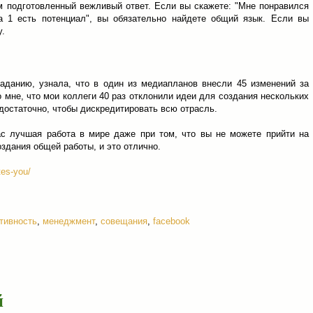
им подготовленный вежливый ответ. Если вы скажете: "Мне понравился
а 1 есть потенциал", вы обязательно найдете общий язык. Если вы
у.
аданию, узнала, что в один из медиапланов внесли 45 изменений за
 мне, что мои коллеги 40 раз отклонили идеи для создания нескольких
 достаточно, чтобы дискредитировать всю отрасль.
с лучшая работа в мире даже при том, что вы не можете прийти на
здания общей работы, и это отлично.
tes-you/
тивность
,
менеджмент
,
совещания
,
facebook
й