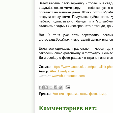
Затем берешь свою зеркалку и топаешь в сва
свадьбы, ловко мимикрируя — тебе же нужно п
покатают на машине даже. Фотки потом обраба
покрути ползунками. Получится хуйня, но ты б
паблик, подписывая от балды типа "волшебные
отловить свадьбы хипстеров, это в тренде, да 
Вот. У тебя уже есть портфолио, пабли
фотосвадьбосайтах и выставляй ценник вполови
Если все сделаешь правильно — через год 
откроешь свою фотошколу и фотоклуб. Сейчас 
Да и вообще с фотографами в стране напряжен
Сцылко:
https://www.facebook.com/permalink.p
Автор:
Alex Tverdyznak
Фото от
www.shutterstock.com
Ярлыки:
блоггинг
,
креативность
,
фото
,
юмор
Комментариев нет: