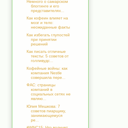
Немного о самарском
блоггинге и его
представителях...
Как кофеин влияет на
мозг и тело:
неожиданные факты
Как избегать глупостей
при принятии
решений
Как писать отличные
тексты: 5 советов от
голливудс...
Кофейные войны: как
компания Nestle
совершила пере...
ФАС: страницы
компаний в
социальных сетях не
являю...
Юлия Мешкова: 7
советов пиарщику,
занимающемуся
ре...
#WNC15: Что волнует