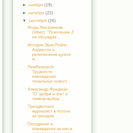
►
ноября
(19)
►
октября
(22)
▼
сентября
(26)
Игорь Магазинник
(Viber): "Поколение Z
не обсуждае...
Историк Эрик Роблс-
Андерсон о
религиозном культе
A...
PewResearch:
Трудности
нахождения
локальных новост...
Александр Фридман:
"О "добре и зле" и
тяжком выбор...
Трендвотчинг:
журналист в погоне
за трендом
Опоздание и
оправдания за них в