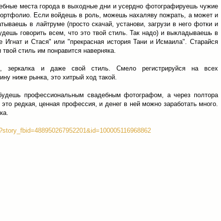
дебные места города в выходные дни и усердно фотографируешь чужие
ортфолио. Если войдешь в роль, можешь нахаляву пожрать, а может и
тываешь в лайтруме (просто скачай, установи, загрузи в него фотки и
удешь говорить всем, что это твой стиль. Так надо) и выкладываешь в
 Игнат и Стася" или "прекрасная история Тани и Исмаила". Старайся
и твой стиль им понравится наверняка.
к, зеркалка и даже свой стиль. Смело регистрируйся на всех
ну ниже рынка, это хитрый ход такой.
будешь профессиональным свадебным фотографом, а через полтора
это редкая, ценная профессия, и денег в ней можно заработать много.
ка.
hp?story_fbid=488950267952201&id=100005116968862