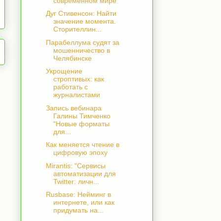
современном мире
Дуг Стивенсон: Найти
значение момента.
Сторителлин...
Парабеллума судят за
мошенничество в
Челябинске
Укрощение
строптивых: как
работать с
журналистами
Запись вебинара
Галины Тимченко
"Новые форматы
для...
Как меняется чтение в
цифровую эпоху
Mirantis: "Сервисы
автоматизации для
Twitter: личн...
Rusbase: Нейминг в
интернете, или как
придумать на...