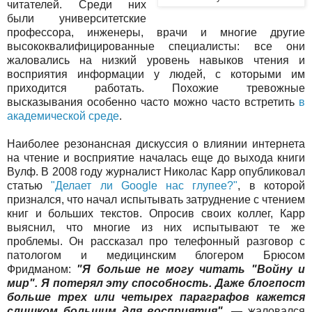
читателей. Среди них
были университетские
профессора, инженеры, врачи и многие другие
высококвалифицированные специалисты: все они
жаловались на низкий уровень навыков чтения и
восприятия информации у людей, с которыми им
приходится работать. Похожие тревожные
высказывания особенно часто можно часто встретить
в
академической среде
.
Наиболее резонансная дискуссия о влиянии интернета
на чтение и восприятие началась еще до выхода книги
Вулф. В 2008 году журналист Николас Карр опубликовал
статью
"Делает ли Google нас глупее?"
, в которой
признался, что начал испытывать затруднение с чтением
книг и больших текстов. Опросив своих коллег, Карр
выяснил, что многие из них испытывают те же
проблемы. Он рассказал про телефонный разговор с
патологом и медицинским блогером Брюсом
Фридманом:
"Я больше не могу читать "Войну и
мир". Я потерял эту способность. Даже блогпост
больше трех или четырех параграфов кажется
слишком большим для восприятия"
, — жаловался