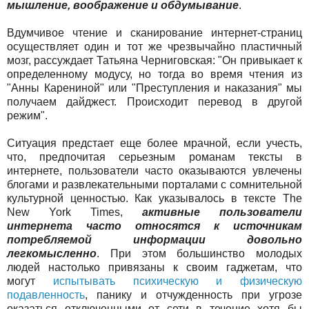
мышление, воображение и обдумывание
.
Вдумчивое чтение и сканирование интернет-страниц
осуществляет один и тот же чрезвычайно пластичный
мозг, рассуждает Татьяна Черниговская: "Он привыкает к
определенному модусу, но тогда во время чтения из
"Анны Карениной" или "Преступления и наказания" мы
получаем дайджест. Происходит перевод в другой
режим".
Ситуация предстает еще более мрачной, если учесть,
что, предпочитая серьезным романам тексты в
интернете, пользователи часто оказываются увлечены
блогами и развлекательными порталами с сомнительной
культурной ценностью. Как указывалось в тексте The
New York Times,
активные пользователи
интернета часто относятся к источникам
потребляемой информации довольно
легкомысленно
. При этом большинство молодых
людей настолько привязаны к своим гаджетам, что
могут
испытывать психическую и физическую
подавленность
, панику и отчужденность при угрозе
оказаться отключенными от сети в течение хотя бы