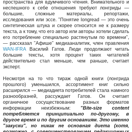
пространства для вдумчивого чтения. Внимательного и
неспешного к себе отношения требуют лонгриды —
большие, сложные материалы, репортажи,
исследования или эссе. "Понятие longread — это очень
синтетическая штука и скорее относится не к размеру
текста, а к тому, что его автор или авторы хотели сделать
его потребление специально растянутым по времени",
— рассказал "Афише" медиааналитик, член правления
WAN-IFRA
Василий Гатов. Люди продолжают читать
большие тексты, хотя процент таких читателей
действительно стал меньше, чем раньше, считает
эксперт.
Несмотря на то что тираж одной книги (лонгрида
прошлого) уменьшился, ассортимент книг сильно
расширился — медиадиета потребителей стала намного
разнообразней, рассуждает Гатов. Он считает
органичное сосуществование разных форматов
информации неизбежным:
"Bite-size content
потребляется принципиально по-другому, в
другое время и по другим основаниям. Это именно
"закуски", но никак не основная диета (хотя,
возможно, с совершенствованием редакционных