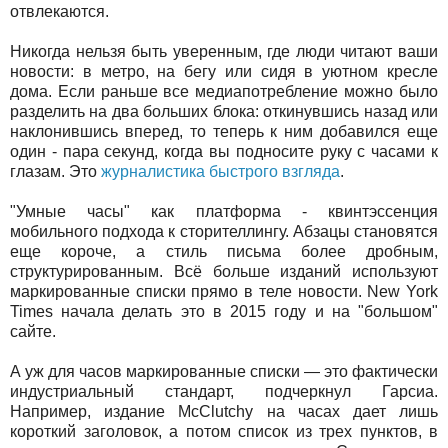
отвлекаются.
Никогда нельзя быть уверенным, где люди читают ваши
новости: в метро, на бегу или сидя в уютном кресле
дома. Если раньше все медиапотребление можно было
разделить на два больших блока: откинувшись назад или
наклонившись вперед, то теперь к ним добавился еще
один - пара секунд, когда вы подносите руку с часами к
глазам. Это
журналистика быстрого взгляда
.
"Умные часы" как платформа - квинтэссенция
мобильного подхода к сторителлингу. Абзацы становятся
еще короче, а стиль письма более дробным,
структурированным. Всё больше изданий используют
маркированные списки прямо в теле новости. New York
Times начала делать это в 2015 году и на "большом"
сайте.
А уж для часов маркированные списки — это фактически
индустриальный стандарт, подчеркнул Гарсиа.
Например, издание McClutchy на часах дает лишь
короткий заголовок, а потом список из трех пунктов, в