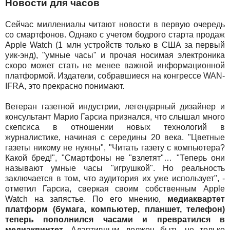
Новости для часов
Сейчас миллениалы читают новости в первую очередь
со смартфонов. Однако с учетом бодрого старта продаж
Apple Watch (1 млн устройств только в США за первый
уик-энд), "умные часы" и прочая носимая электроника
скоро может стать не менее важной информационной
платформой. Издатели, собравшиеся на конгрессе WAN-
IFRA, это прекрасно понимают.
Ветеран газетной индустрии, легендарный дизайнер и
консультант Марио Гарсиа признался, что слышал много
скепсиса в отношении новых технологий в
журналистике, начиная с середины 20 века. "Цветные
газеты никому не нужны", "Читать газету с компьютера?
Какой бред!", "Смартфоны не "взлетят"… "Теперь они
называют умные часы "игрушкой". Но реальность
заключается в том, что аудитория их уже использует", -
отметил Гарсиа, сверкая своим собственным Apple
Watch на запястье. По его мнению,
медиаквартет
платформ (бумага, компьютер, планшет, телефон)
теперь пополнился часами и превратился в
медиаквинтет
. Адаптивным должен быть не только