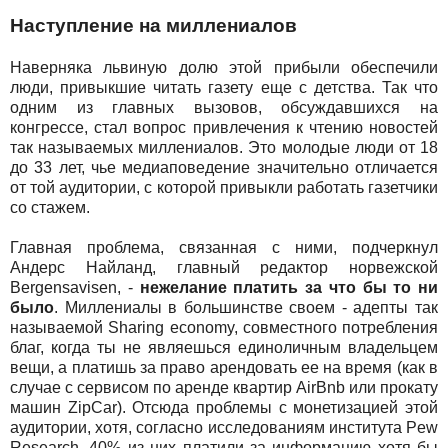
Наступление на миллениалов
Наверняка львиную долю этой прибыли обеспечили
люди, привыкшие читать газету еще с детства. Так что
одним из главных вызовов, обсуждавшихся на
конгрессе, стал вопрос привлечения к чтению новостей
так называемых миллениалов. Это молодые люди от 18
до 33 лет, чье медиаповедение значительно отличается
от той аудитории, с которой привыкли работать газетчики
со стажем.
Главная проблема, связанная с ними, подчеркнул
Андерс Найланд, главный редактор норвежской
Bergensavisen, -
нежелание платить за что бы то ни
было
. Миллениалы в большинстве своем - адепты так
называемой Sharing economy, совместного потребления
благ, когда ты не являешься единоличным владельцем
вещи, а платишь за право арендовать ее на время (как в
случае с сервисом по аренде квартир AirBnb или прокату
машин ZipCar). Отсюда проблемы с монетизацией этой
аудитории, хотя, согласно исследованиям института Pew
Research, 40% из них платили за информацию хотя бы