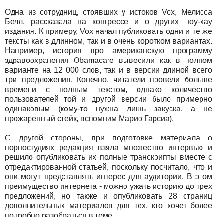
Одна из сотрудниц, стоявших у истоков Vox, Мелисса
Белл, рассказала на конгрессе и о других ноу-хау
издания. К примеру, Vox начал публиковать одни и те же
тексты как в длинном, так и в очень коротком вариантах.
Например, история про американскую программу
здравоохранения Obamacare вывесили как в полном
варианте на 12 000 слов, так и в версии длиной всего
три предложения. Конечно, читатели провели больше
времени с полным текстом, однако количество
пользователей той и другой версии было примерно
одинаковым (кому-то нужна лишь закуска, а не
прожаренный стейк, вспомним Марио Гарсиа).
С другой стороны, при подготовке материала о
порностудиях редакция взяла множество интервью и
решило опубликовать их полные транскрипты вместе с
отредактированной статьей, поскольку посчитало, что и
они могут представлять интерес для аудитории. В этом
преимущество интернета - можно ужать историю до трех
предложений, но также и опубликовать 28 страниц
дополнительных материалов для тех, кто хочет более
подробно разобраться в теме.