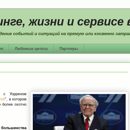
нге, жизни и сервисе 
дение событий и ситуаций на прямую или косвенно затраг
ге
Любимые цитаты
Партнеры
ю с Уорреном
ett
", в котором
о более охотно
 большинства