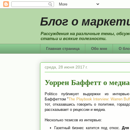
Блог о маркети
Рассуждения на различные темы, обсуж
статьи и всякие полезности.
Главная страница
Обо мне
О бло
среда, 28 июня 2017 г.
Уоррен Баффетт о медиа
Politico публикует выдержки из интервь
Баффеттом "
The Playbook Interview: Warren Buff
тот, отказавшись говорить о политике, горазд
рассказывает о рецессии и медиа.
Несколько тезисов из интервью:
Газетный бизнес катится под откос.
Для