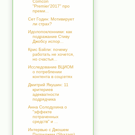
Comcon
"Premier'2017" про
преми...
Сет Годин: Мотивирует
ли страх?
Идолопоклонники: как
подражание Стиву
Джобсу испор...
Крис Бэйли: почему
работать не хочется,
но счастья...
Исследование ВЦИОМ
о потреблении
контента в соцсетях
Дмитрий Якушин: 11
критериев
адекватности
подрядчика
Анна Солодухина о
"эффекте
потраченных
средств" и ...
Интервью с Джошем
Патриджем (Shazam)