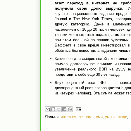
газет переход в интернет не сраб
получили свою долю выручки.
Ис
крупные национальные издания вроде Th
Journal и The New York Times, попада
другую категорию. Даже в маленьки
населением от 10 до 20 тысяч человек, г
тиражи местных газет падают, а вместе 
при этом большой поклонник бумажных г
Баффетт в свое время инвестировал в 
обойтись без новостей, а изданиям лишь
Ключевое для американской экономики п
пример долгосрочное влияние инновац
увеличение реального ВВП на душу на
представить себе еще 30 лет назад.
Двухпроцентный рост ВВП — неплох
двухпроцентный рост превращается в доп
из четырех человек). Эта сумма может тв
Ярлыки:
интернет
,
реклама
,
сми
,
умные люди
,