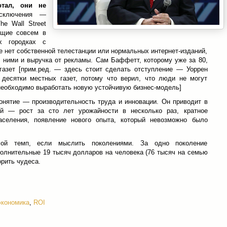
отал, они не
ключения —
e Wall Street
ющие совсем в
х городках с
де нет собственной телестанции или нормальных интернет-изданий,
с ними и выручка от рекламы. Сам Баффетт, которому уже за 80,
азет [прим.ред. — здесь стоит сделать отступление — Уоррен
десятки местных газет, потому что верил, что люди не могут
 необходимо выработать новую устойчивую бизнес-модель]
онятие — производительность труда и инновации. Он приводит в
ий — рост за сто лет урожайности в несколько раз, кратное
селения, появление нового опыта, который невозможно было
ой темп, если мыслить поколениями. За одно поколение
олнительные 19 тысяч долларов на человека (76 тысяч на семью
орить чудеса.
экономика
,
ROI