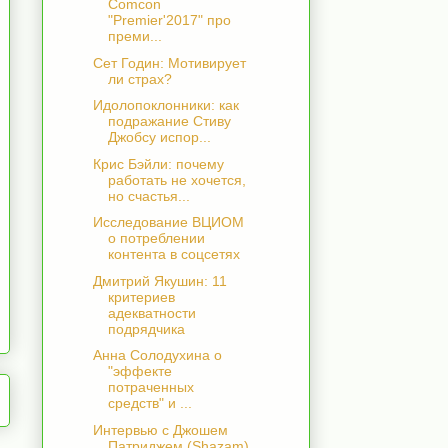
Comcon
"Premier'2017" про
преми...
Сет Годин: Мотивирует
ли страх?
Идолопоклонники: как
подражание Стиву
Джобсу испор...
Крис Бэйли: почему
работать не хочется,
но счастья...
Исследование ВЦИОМ
о потреблении
контента в соцсетях
Дмитрий Якушин: 11
критериев
адекватности
подрядчика
Анна Солодухина о
"эффекте
потраченных
средств" и ...
Интервью с Джошем
Патриджем (Shazam)