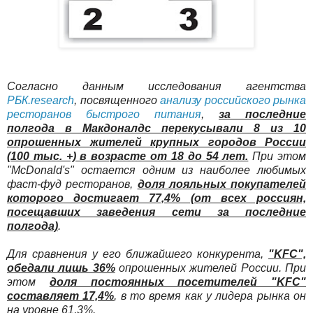
Согласно данным исследования агентства
РБК.research
, посвященного
анализу российского рынка
ресторанов быстрого питания
,
за последние
полгода в Макдоналдс перекусывали 8 из 10
опрошенных жителей крупных городов России
(100 тыс. +) в возрасте от 18 до 54 лет.
При этом
"McDonald's" остается одним из наиболее любимых
фаст-фуд ресторанов,
доля лояльных покупателей
которого достигает 77,4% (от всех россиян,
посещавших заведения сети за последние
полгода)
.
Для сравнения у его ближайшего конкурента,
"KFC",
обедали лишь 36%
опрошенных жителей России. При
этом
доля постоянных посетителей "KFC"
составляет 17,4%
, в то время как у лидера рынка он
на уровне 61,3%.