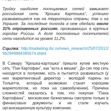
Тройку наиболее посещаемых сетей замыкает
российская сеть "Крошка Картошка", успешно
развивающаяся как на территории страны, так и на
Украине. За последние полгода в нем обедали
около
31% опрошенных россиян
, проживающих в крупных
городах России. А доля постоянных посетителей
сети находится на уровне 11,2%.
Сцылка:
http://marketing.rbc.ru/news_research/25/07/2012/
562949984395674.shtml
В Самару "Крошка-картошка" пришла купив местную
сеть "Пан Картофан", как "кота в мешке". До сих пор сеть
находится в полукоме, хоть и пытается развиваться (у
них маркетинговый директор - молодой парень из
Тольятти, который возможно станет хорошим
маркетологом, но пока на самообучении). Причина
сложностей оказалось в том, что покупая "Пана
Картофана", московские бизнесмены смотрели только в
финансовые документы и не стали изучать
организационную культуру компании.