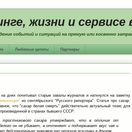
нге, жизни и сервисе 
дение событий и ситуаций на прямую или косвенно затраг
ге
Любимые цитаты
Партнеры
 на днях почитывал старые завалы журналов и наткнулся на заметку
революция"
из сентябрьского "Русского репортера". Статья про сахар.
авное, что "сахар белая смерть" действительно актуальный тезис для
 произведенной в странах бывшего СССР:
 тростникового сахара утверждают, что в отличие от
белого он не убивает, а оттеняет и подчеркивает вкус чая и
ако действительно значимое его отличие все-таки в другом.