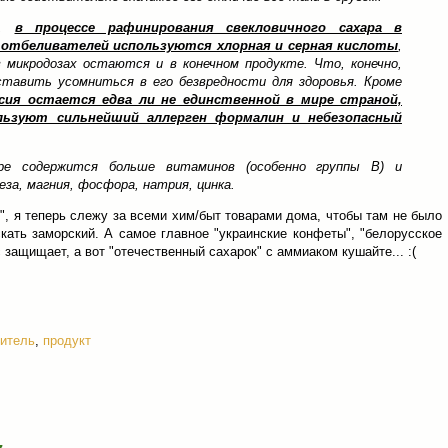
х,
в процессе рафинирования свекловичного сахара в
 отбеливателей используются хлорная и серная кислоты
,
 микродозах остаются и в конечном продукте. Что, конечно,
тавить усомниться в его безвредности для здоровья. Кроме
сия остается едва ли не единственной в мире страной,
ользуют сильнейший аллерген формалин и небезопасный
ре содержится больше витаминов (особенно группы В) и
еза, магния, фосфора, натрия, цинка.
", я теперь слежу за всеми хим/быт товарами дома, чтобы там не было
скать заморский. А самое главное "украинские конфеты", "белорусское
с защищает, а вот "отечественный сахарок" с аммиаком кушайте... :(
битель
,
продукт