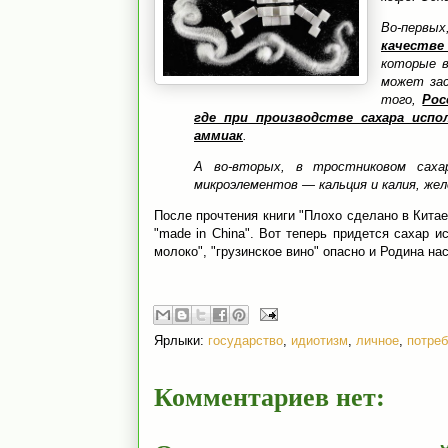
Во-первы
качестве
которые в
может зас
того,
Рос
где при производстве сахара исп
аммиак
.
А во-вторых, в тростниковом саха
микроэлементов — кальция и калия, жел
После прочтения книги "Плохо сделано в Китае
"made in China". Вот теперь придется сахар и
молоко", "грузинское вино" опасно и Родина на
Ярлыки:
государство
,
идиотизм
,
личное
,
потре
Комментариев нет: