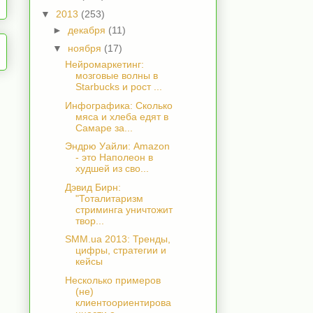
▼
2013
(253)
►
декабря
(11)
▼
ноября
(17)
Нейромаркетинг:
мозговые волны в
Starbucks и рост ...
Инфографика: Сколько
мяса и хлеба едят в
Самаре за...
Эндрю Уайли: Amazon
- это Наполеон в
худшей из сво...
Дэвид Бирн:
"Тоталитаризм
стриминга уничтожит
твор...
SMM.ua 2013: Тренды,
цифры, стратегии и
кейсы
Несколько примеров
(не)
клиентоориентирова