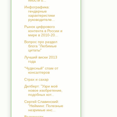
нности о...
Инфографика:
гендерные
характеристики
руководителе...
Рынок цифрового
контента в России и
мире в 2010-20...
Вопрос про раздел
блога "Любимые
цитаты"
Лучший виски 2013
года
"Чудесный" спам от
консалтеров
Страх и сахар
Дилберт: "Узри моё
новое изобретение,
подобных кот...
Сергей Славинский:
"Нейминг. Полезные
незримые инс...
Ведомости: