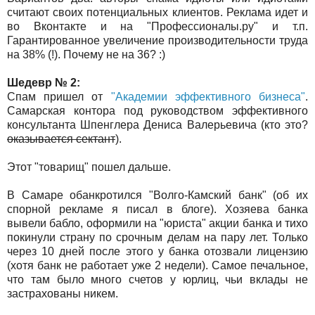
считают своих потенциальных клиентов. Реклама идет и
во Вконтакте и на "Профессионалы.ру" и т.п.
Гарантированное увеличение производительности труда
на 38% (!). Почему не на 36? :)
Шедевр № 2:
Спам пришел от
"Академии эффективного бизнеса"
.
Самарская контора под руководством эффективного
консультанта Шпенглера Дениса Валерьевича (кто это?
оказывается сектант
).
Этот "товарищ" пошел дальше.
В Самаре обанкротился "Волго-Камский банк" (об их
спорной рекламе я писал в блоге). Хозяева банка
вывели бабло, оформили на "юриста" акции банка и тихо
покинули страну по срочным делам на пару лет. Только
через 10 дней после этого у банка отозвали лицензию
(хотя банк не работает уже 2 недели). Самое печальное,
что там было много счетов у юрлиц, чьи вклады не
застрахованы никем.