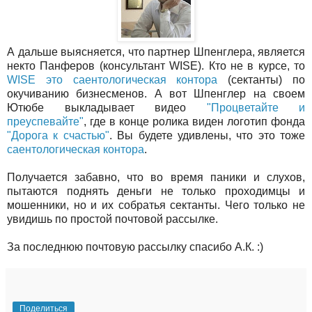
А дальше выясняется, что партнер Шпенглера, является
некто Панферов (консультант WISE). Кто не в курсе, то
WISE это саентологическая контора
(сектанты) по
окучиванию бизнесменов. А вот Шпенглер на своем
Ютюбе выкладывает видео
"Процветайте и
преуспевайте"
, где в конце ролика виден логотип фонда
"Дорога к счастью"
. Вы будете удивлены, что это тоже
саентологическая контора
.
Получается забавно, что во время паники и слухов,
пытаются поднять деньги не только проходимцы и
мошенники, но и их собратья сектанты. Чего только не
увидишь по простой почтовой рассылке.
За последнюю почтовую рассылку спасибо А.К. :)
Поделиться