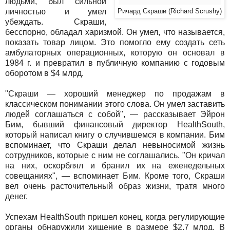
людьми, был сильной
личностью и умел
Ричард Скраши (Richard Scrushy)
убеждать. Скраши,
бесспорно, обладал харизмой. Он умел, что называется,
показать товар лицом. Это помогло ему создать сеть
амбулаторных операционных, которую он основал в
1984 г. и превратил в публичную компанию с годовым
оборотом в $4 млрд.
"Скраши — хороший менеджер по продажам в
классическом понимании этого слова. Он умел заставить
людей соглашаться с собой", — рассказывает Эйрон
Бим, бывший финансовый директор HealthSouth,
который написал книгу о случившемся в компании. Бим
вспоминает, что Скраши делал невыносимой жизнь
сотрудников, которые с ним не соглашались. "Он кричал
на них, оскорблял и бранил их на еженедельных
совещаниях", — вспоминает Бим. Кроме того, Скраши
вел очень расточительный образ жизни, тратя много
денег.
Успехам HealthSouth пришел конец, когда регулирующие
органы обнаружили хищение в размере $2,7 млрд. В