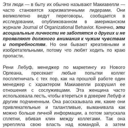
Эти люди — в быту их обычно называют Макиавелли —
часто становятся харизматичными лидерами. Они
великолепно ведут переговоры, сообщается в
исследовании, опубликованном в американском
журнале Journal of Organizational Behavior. Конечно,
эти
асоциальные личности не заботятся о других и не
проявляют должного внимания к чужим чувствам
и потребностям
. Но они бывают креативными и
изобретательными, потому что любят ходить по краю
пропасти.
Рени Лебуф, менеджер по маркетингу из Нового
Орлеана, пресекает любые попытки коллег
посплетничать с тех пор, как на прошлой работе один
менеджер с характером Макиавелли разрушил ее
отношения с сослуживцами. Эта женщина часто
использовала лесть, чтобы втереться в доверие Лебуф и
другим подчиненным. Она рассказывала им, какие они
привлекательные и талантливые, выманивала как
можно больше личной информации, а потом запускала
сплетни, вбивая клин между коллегами. Так она
укрепляла свою власть над командой, а затем