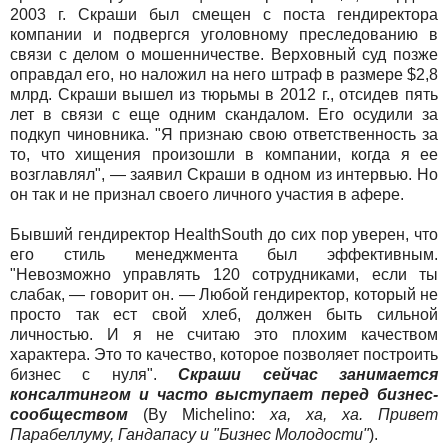
2003 г. Скраши был смещен с поста гендиректора
компании и подвергся уголовному преследованию в
связи с делом о мошенничестве. Верховный суд позже
оправдал его, но наложил на него штраф в размере $2,8
млрд. Скраши вышел из тюрьмы в 2012 г., отсидев пять
лет в связи с еще одним скандалом. Его осудили за
подкуп чиновника. "Я признаю свою ответственность за
то, что хищения произошли в компании, когда я ее
возглавлял", — заявил Скраши в одном из интервью. Но
он так и не признал своего личного участия в афере.
Бывший гендиректор HealthSouth до сих пор уверен, что
его стиль менеджмента был эффективным.
"Невозможно управлять 120 сотрудниками, если ты
слабак, — говорит он. — Любой гендиректор, который не
просто так ест свой хлеб, должен быть сильной
личностью. И я не считаю это плохим качеством
характера. Это то качество, которое позволяет построить
бизнес с нуля".
Скраши сейчас занимается
консалтингом и часто выступает перед бизнес-
сообществом
(By Michelino:
ха, ха, ха. Привет
Парабеллуму, Гандапасу и "Бизнес Молодости"
).