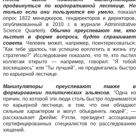
продвинуться по корпоративной лестнице. Но
только если они пользуются ею умело
, показал
опрос 1822 менеджеров, гендиректоров и директоров,
опубликованный в 2010 г. в журнале Administrative
Science Quarterly.
Обычно преуспевают те, кто
льстит в форме вопроса, будто спрашивает
совета
. Человек может, например, поинтересоваться:
"Как тебе удалось так успешно воплотить в жизнь эту
стратегию?" Исследование показало, что те, кто льстил
коллегам открыто — например, говорил: "Я тобой
восхищаюсь" или "Ты лучший", не продвигались быстро
по карьерной лестнице.
Манипуляторы преуспевают также в
формировании политических альянсов.
"Одна из
причин, по которой эти люди столь быстро поднимаются
по карьерной лестнице, в том, что они обладают
сильным характером и могут объединять людей", —
рассказывает Джеймс Рэтли, президент ассоциации
сертифицированных специалистов по расследованию
хищений.