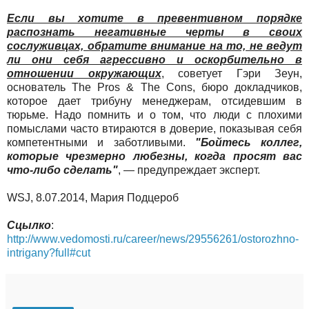
Если вы хотите в превентивном порядке
распознать негативные черты в своих
сослуживцах, обратите внимание на то, не ведут
ли они себя агрессивно и оскорбительно в
отношении окружающих
, советует Гэри Зеун,
основатель The Pros & The Cons, бюро докладчиков,
которое дает трибуну менеджерам, отсидевшим в
тюрьме. Надо помнить и о том, что люди с плохими
помыслами часто втираются в доверие, показывая себя
компетентными и заботливыми.
"Бойтесь коллег,
которые чрезмерно любезны, когда просят вас
что-либо сделать"
, — предупреждает эксперт.
WSJ, 8.07.2014, Мария Подцероб
Сцылко
:
http://www.vedomosti.ru/career/news/29556261/ostorozhno-
intrigany?full#cut