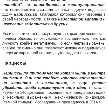
триадой"
: это
способность к манипулированию
,
что позволяет им заставлять плясать других под свою
дудку,
нарциссизм
, благодаря которому они уверены в
своей неотразимости, а также
недостаток эмпатии и
нежелание заботиться о других
.
Если все эти черты присутствуют в характере человека в
полном объеме, то окружающие воспринимают его как
личность крайне негативную. Но если черты выражены
слабее, то именно они позволяют человеку подниматься
вверх по карьерной лестнице, утверждают психологи.
Нарциссы
Нарциссы по природе часто хотят быть в центре
внимания. Они производят хорошее впечатление
на клиентов и начальников, а еще умеют
убеждать, когда презентуют свои идеи
, показало
изучение 140 докладов, посвященных поведению людей
с несильно выраженным, неклиническим синдромом
"темной триады". Исследование проводилось в 2014 г.