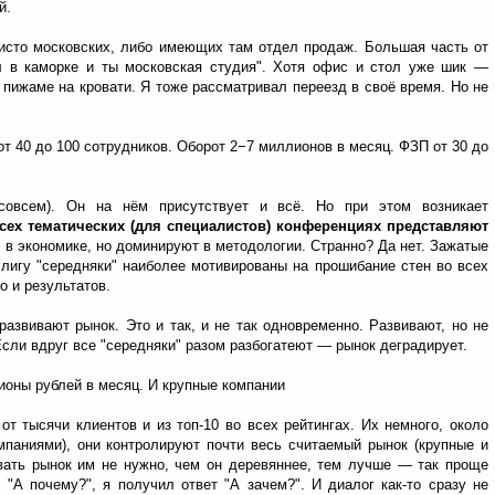
й.
исто московских, либо имеющих там отдел продаж. Большая часть от
л в каморке и ты московская студия". Хотя офис и стол уже шик —
 пижаме на кровати. Я тоже рассматривал переезд в своё время. Но не
от 40 до 100 сотрудников. Оборот 2−7 миллионов в месяц. ФЗП от 30 до
совсем). Он на нём присутствует и всё. Но при этом возникает
сех тематических (для специалистов) конференциях представляют
т в экономике, но доминируют в методологии. Странно? Да нет. Зажатые
лигу "середняки" наиболее мотивированы на прошибание стен во всех
о и результатов.
развивают рынок. Это и так, и не так одновременно. Развивают, но не
Если вдруг все "середняки" разом разбогатеют — рынок деградирует.
ионы рублей в месяц. И крупные компании
от тысячи клиентов и из топ-10 во всех рейтингах. Их немного, около
мпаниями), они контролируют почти весь считаемый рынок (крупные и
ивать рынок им не нужно, чем он деревяннее, тем лучше — так проще
"А почему?", я получил ответ "А зачем?". И диалог как-то сразу не