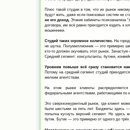
Плюс такой студии в том, что их рынок ником
будут жить, даже если поисковых систем не ст
не его доход.
Этакие кабинеты психоанализа "
договора, им всё равно приходится ездить к к
мошенники.
Студий таких огромное количество.
На город
не шутка. Полумиллионник — это примерно шес
кто-то должен окучивать этот рынок. Зачастую 
Средний сегмент: консультанты, бутики, конве
Уровнем повыше всё сразу становится на
Потому на средний сегмент студий приходится
мелким агентствам.
На этом рынке клиенты распределяются 
федеральными агентствами, работающими по к
Это сверхконкурентный рынок, где клиент может
были шестыми за пять лет. Бюджеты здесь —
попытка куснуть верхний сегмент. Но здесь ж
бутик. Бутик — это примерно от одного до трёх