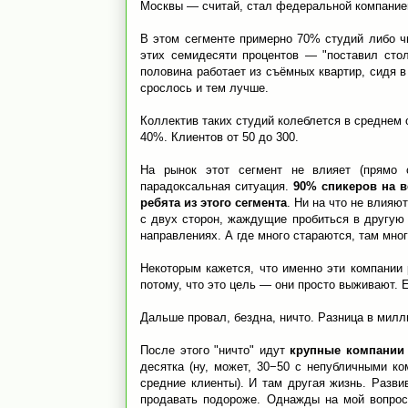
Москвы — считай, стал федеральной компание
В этом сегменте примерно 70% студий либо ч
этих семидесяти процентов — "поставил сто
половина работает из съёмных квартир, сидя в
срослось и тем лучше.
Коллектив таких студий колеблется в среднем 
40%. Клиентов от 50 до 300.
На рынок этот сегмент не влияет (прямо 
парадоксальная ситуация.
90% спикеров на в
ребята из этого сегмента
. Ни на что не влияю
с двух сторон, жаждущие пробиться в другую 
направлениях. А где много стараются, там мног
Некоторым кажется, что именно эти компании 
потому, что это цель — они просто выживают. 
Дальше провал, бездна, ничто. Разница в милл
После этого "ничто" идут
крупные компании
десятка (ну, может, 30−50 с непубличными ко
средние клиенты). И там другая жизнь. Разв
продавать подороже. Однажды на мой вопрос 