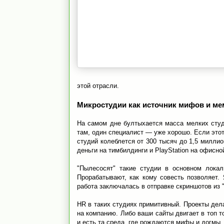
этой отрасли.
Микростудии как источник мифов и ме
На самом дне бултыхается масса мелких студ
там, один специалист — уже хорошо. Если это
студий колеблется от 300 тысяч до 1,5 милли
деньги на тимбилдинги и PlayStation на офисно
"Пылесосят" такие студии в основном лока
Прорабатывают, как кому совесть позволяет. 
работа заключалась в отправке скриншотов из 
HR в таких студиях примитивный. Проекты дела
на компанию. Либо ваши сайты двигает в топ 
и есть та среда, где рождаются мифы и догмы,