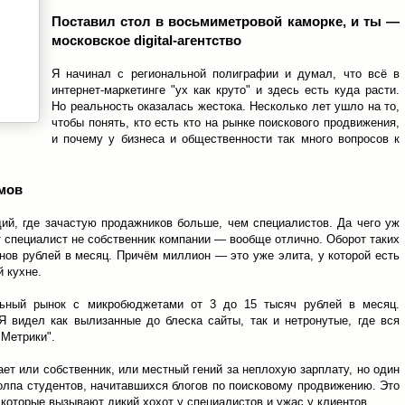
Поставил стол в восьмиметровой каморке, и ты —
московское digital-агентство
Я начинал с региональной полиграфии и думал, что всё в
интернет-маркетинге "ух как круто" и здесь есть куда расти.
Но реальность оказалась жестока. Несколько лет ушло на то,
чтобы понять, кто есть кто на рынке поискового продвижения,
и почему у бизнеса и общественности так много вопросов к
мов
ий, где зачастую продажников больше, чем специалистов. Да чего уж
т специалист не собственник компании — вообще отлично. Оборот таких
онов рублей в месяц. Причём миллион — это уже элита, у которой есть
й кухне.
льный рынок с микробюджетами от 3 до 15 тысяч рублей в месяц.
Я видел как вылизанные до блеска сайты, так и нетронутые, где вся
"Метрики".
ет или собственник, или местный гений за неплохую зарплату, но один
толпа студентов, начитавшихся блогов по поисковому продвижению. Это
 которые вызывают дикий хохот у специалистов и ужас у клиентов.