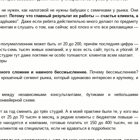
у не нужен, как налоговой не нужны бабушки с семечками у рынка. Они
анет.
Потому что главный результат их работы — счастье клиента, а
задёшево". Даже если ребята действительно много делают по предмету
лиентам и слушать о том, как сейчас всё плохо и что все рекламщики —
-полумиллионник может быть от 20 до 200, причём последняя цифра —
ть-семь тысяч живых компаний, и у всех есть сайт, пусть и убогий. И
студии тут даже локтями не особо толкаются: клиентов всем хватает.
йеры
много сложнее и намного бессмысленнее.
Почему бессмысленнее?
 крошечный сегмент рынка, который одинаково интересен и крупняку, и
между независимыми консультантами, бутиками и небольшими
онвейерной схеме.
 за год сменить до трёх студий. А в моей практике были те, у кого мы
 от 25 до 70 тысяч в месяц, а редкие клиенты с бюджетом повыше —
е находятся и компании, готовые платить от 150 до 400 тысяч, но за
 клиентов на специалиста, если не вдаваться в подробности.