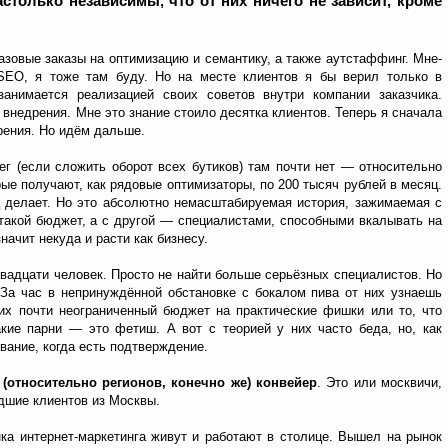
только независимы, что от них ничего не зависит, кроме
азовые заказы на оптимизацию и семантику, а также аутстаффинг. Мне-
SEO, я тоже там буду. Но на месте клиентов я бы верил только в
анимается реализацией своих советов внутри компании заказчика.
внедрения. Мне это знание стоило десятка клиентов. Теперь я сначала
рения. Но идём дальше.
ег (если сложить оборот всех бутиков) там почти нет — относительно
ые получают, как рядовые оптимизаторы, по 200 тысяч рублей в месяц.
ц делает. Но это абсолютно немасштабируемая история, зажимаемая с
такой бюджет, а с другой — специалистами, способными вкалывать на
значит некуда и расти как бизнесу.
двадцати человек. Просто не найти больше серьёзных специалистов. Но
За час в непринуждённой обстановке с бокалом пива от них узнаешь
них почти неограниченный бюджет на практические фишки или то, что
акие парни — это фетиш. А вот с теорией у них часто беда, но, как
вание, когда есть подтверждение.
 (относительно регионов, конечно же) конвейер
. Это или москвичи,
едшие клиентов из Москвы.
ка интернет-маркетинга живут и работают в столице. Вышел на рынок