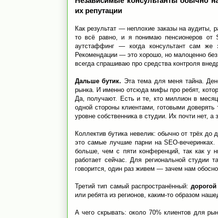
Независимые консультанты обычно нас
их репутации
Как результат — неплохие заказы на аудиты, р
то всё равно, и я понимаю пенсионеров от 
аутстаффинг — когда консультант сам же з
Рекомендации — это хорошо, но малоценно без 
всегда спрашиваю про средства контроля внед
Дальше бутик.
Эта тема для меня тайна. Ден
рынка. И именно отсюда мифы про ребят, котор
Да, получают. Есть и те, кто миллион в меся
одной стороны клиентами, готовыми доверять 
уровне собственника в студии. Их почти нет, а 
Коллектив бутика невелик: обычно от трёх до 
это самые лучшие парни на SEO-вечеринках. 
больше, чем с пяти конференций, так как у 
работает сейчас. Для региональной студии т
говорится, один раз живем — зачем нам обосно
Третий тип самый распространённый:
дорогой
или ребята из регионов, каким-то образом наш
А чего скрывать: около 70% клиентов для рын