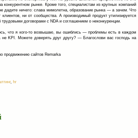
на конкурентном рынке. Кроме того, специалистам из крупных компаний
не дадите ничего: слава мимолетна, образование рынка — а зачем. Что
 клиентов, ни от сообщества. А производимый продукт утилизируется
 трудовыми договорами с NDA и соглашением о неконкуренции.
ось, что я кого-то возвышаю, вы ошиблись — проблемы есть в каждом
а не KPI. Можете доверять друг другу? — Благослови вас господь на
 по продвижению сайтов Remarka
алтинг
,
hr
й