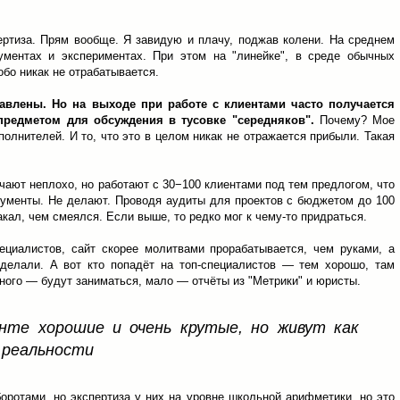
ертиза. Прям вообще. Я завидую и плачу, поджав колени. На среднем
ументах и экспериментах. При этом на "линейке", в среде обычных
обо никак не отрабатывается.
тавлены. Но на выходе при работе с клиентами часто получается
предметом для обсуждения в тусовке "середняков".
Почему? Мое
полнителей. И то, что это в целом никак не отражается прибыли. Такая
чают неплохо, но работают с 30−100 клиентами под тем предлогом, что
рументы. Не делают. Проводя аудиты для проектов с бюджетом до 100
кал, чем смеялся. Если выше, то редко мог к чему-то придраться.
пециалистов, сайт скорее молитвами прорабатывается, чем руками, а
 делали. А вот кто попадёт на топ-специалистов — тем хорошо, там
ного — будут заниматься, мало — отчёты из "Метрики" и юристы.
нте хорошие и очень крутые, но живут как
 реальности
боротами, но экспертиза у них на уровне школьной арифметики, но это