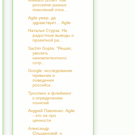
Millward Brown: Как
россияне разных
поколений отно...
Agile умер, да
здравствует… Agile
Наталья Стурза: Не
радостные выводы о
проектной ра...
Sachin Gupta: "Решая,
уволить
некомпетентного
сотр...
Google: исследование
привычек и
поведения
российск...
Троллинг и флейминг:
к определению
понятий
Андрей Павленко: Agile
- это не про
ценности
Александр
Ольшанский: о