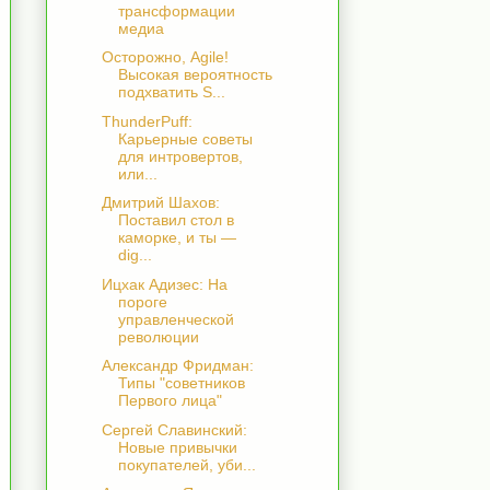
трансформации
медиа
Осторожно, Agile!
Высокая вероятность
подхватить S...
ThunderPuff:
Карьерные советы
для интровертов,
или...
Дмитрий Шахов:
Поставил стол в
каморке, и ты —
dig...
Ицхак Адизес: На
пороге
управленческой
революции
Александр Фридман:
Типы "советников
Первого лица"
Cергей Славинский:
Новые привычки
покупателей, уби...