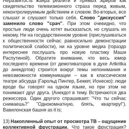
Неразвитость жанра реалити и прямых эфиров как
свидетельство телевизионного страха перед живым,
неконтролируемым действием и словом. Во-вторых, все
слышат и слушают только себя.
Слово "дискуссия"
заменило слово "срач"
. При этом очевидно, что
простые люди очень хотят высказаться, но слушать их
некому. Ни на государственном уровне (прислушиваться
к общественности сейчас равносильно демонстрации
политической слабости), ни на уровне медиа (гораздо
интереснее послушать про новую пластику Маши
Распутиной). Обратите внимание, что весь юмор
последнего времени (от демотиваторов в духе Artkritka
до анекдотов) строится вокруг темы непонимания и
невозможности коммуникации – как в классическом
театре абсурда (Гарольд Пинтер, Беккет, Ионеско): люди
вроде бы говорят на одном языке, но при этом не
понимают друг друга. (Анекдот в тему. Встречаются два
режиссера. Один другого спрашивает: "Что ты сейчас
снимаешь?" "Однокомнатную, блять, квартиру!").
Вавилонская башня as it is;
13)
Накопленный опыт от просмотра ТВ – ощущение
коллективной фрустрации.
Что такое фрустрация?