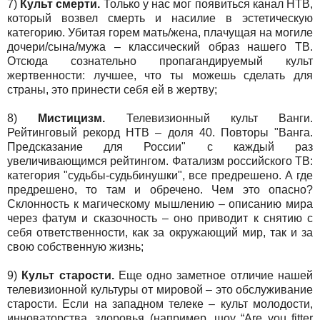
7)
Культ смерти.
Только у нас мог появиться канал НТВ,
который возвел смерть и насилие в эстетическую
категорию. Убитая горем мать/жена, плачущая на могиле
дочери/сына/мужа – классический образ нашего ТВ.
Отсюда сознательно пропагандируемый культ
жертвенности: лучшее, что ты можешь сделать для
страны, это принести себя ей в жертву;
8)
Мистицизм.
Телевизионный культ Ванги.
Рейтинговый рекорд НТВ – доля 40. Повторы "Ванга.
Предсказание для России" с каждый раз
увеличивающимся рейтингом. Фатализм российского ТВ:
категория "судьбы-судьбинушки", все предрешено. А где
предрешено, то там и обречено. Чем это опасно?
Склонность к магическому мышлению – описанию мира
через фатум и сказочность – оно приводит к снятию с
себя ответственности, как за окружающий мир, так и за
свою собственную жизнь;
9)
Культ старости.
Еще одно заметное отличие нашей
телевизионной культуры от мировой – это обслуживание
старости. Если на западном телеке – культ молодости,
инноваторства, здоровья (например, шоу “Are you fitter