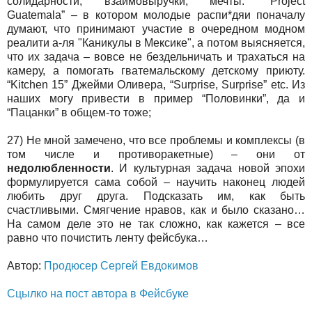
солидарности, взаимовыручки, мечты. “Project
Guatemala” – в котором молодые распи*дяи поначалу
думают, что принимают участие в очередном модном
реалити а-ля "Каникулы в Мексике", а потом выясняется,
что их задача – вовсе не бездельничать и трахаться на
камеру, а помогать гватемальскому детскому приюту.
“Kitchen 15” Джейми Оливера, “Surprise, Surprise” etc. Из
наших могу привести в пример “Половинки”, да и
“Пацанки” в общем-то тоже;
27) Не мной замечено, что все проблемы и комплексы (в
том числе и противоракетные) – они от
недолюбленности
. И культурная задача новой эпохи
формулируется сама собой – научить наконец людей
любить друг друга. Подсказать им, как быть
счастливыми. Смягчение нравов, как и было сказано…
На самом деле это не так сложно, как кажется – все
равно что почистить ленту фейсбука…
Автор:
Продюсер Сергей Евдокимов
Сцылко на пост автора в Фейсбуке