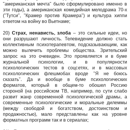
"американская мечта" было сформулировано именно в
эти годы), а американская комедийная мелодрама 70-х
("Тутси", "Крамер против Крамера") и культура хиппи
ответом на войну во Вьетнаме;
20)
Страх, ненависть, злоба
– это сильные идеи, но
они разрушают личность. Телевидение должно стать
коллективным психотерапевтом, подсказывающим, как
можно вылечить проблемы общества. Зрительский
запрос на это очевиден. Это проявляется и в буме
журнальной психологии, и в популярности
психологических тестов в соцсетях, и в массовых
психологических флешмобах вроде "Я не боюсь
сказать". Да и вообще в буме психологических
форматов, который в общем-то обошел Россию
стороной (на российском ТВ, например, по сути слабо
развит жанр современной психологической драмы, а
современные психологические и моральные дилеммы
(между свободой и богатством, достоинством и
продажностью), мало представлены как на уровне
форматных программ так и в сериалах;