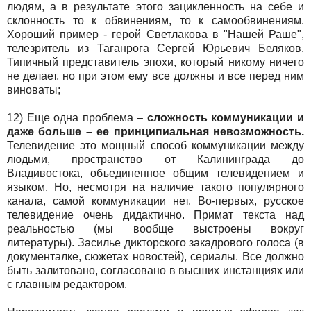
людям, а в результате этого зацикленность на себе и
склонность то к обвинениям, то к самообвинениям.
Хороший пример - герой Светлакова в "Нашей Раше",
телезритель из Таганрога Сергей Юрьевич Беляков.
Типичный представитель эпохи, который никому ничего
не делает, но при этом ему все должны и все перед ним
виноваты;
12) Еще одна проблема –
сложность коммуникации и
даже больше – ее принципиальная невозможность.
Телевидение это мощный способ коммуникации между
людьми, пространство от Калининграда до
Владивостока, объединенное общим телевидением и
языком. Но, несмотря на наличие такого популярного
канала, самой коммуникации нет. Во-первых, русское
телевидение очень дидактично. Примат текста над
реальностью (мы вообще выстроены вокруг
литературы). Засилье дикторского закадрового голоса (в
документалке, сюжетах новостей), сериалы. Все должно
быть залитовано, согласовано в высших инстанциях или
с главным редактором.