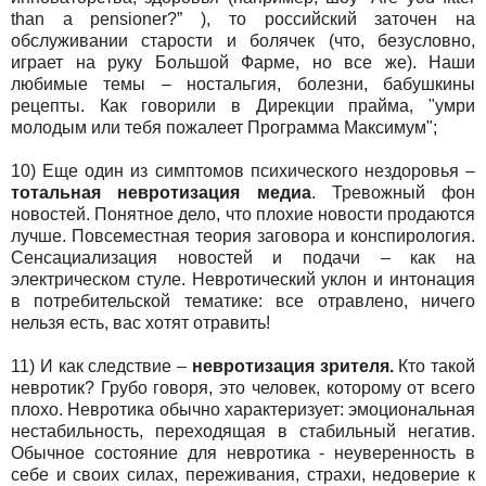
than a pensioner?” ), то российский заточен на
обслуживании старости и болячек (что, безусловно,
играет на руку Большой Фарме, но все же). Наши
любимые темы – ностальгия, болезни, бабушкины
рецепты. Как говорили в Дирекции прайма, "умри
молодым или тебя пожалеет Программа Максимум";
10) Еще один из симптомов психического нездоровья –
тотальная невротизация медиа
. Тревожный фон
новостей. Понятное дело, что плохие новости продаются
лучше. Повсеместная теория заговора и конспирология.
Сенсациализация новостей и подачи – как на
электрическом стуле. Невротический уклон и интонация
в потребительской тематике: все отравлено, ничего
нельзя есть, вас хотят отравить!
11) И как следствие –
невротизация зрителя.
Кто такой
невротик? Грубо говоря, это человек, которому от всего
плохо. Невротика обычно характеризует: эмоциональная
нестабильность, переходящая в стабильный негатив.
Обычное состояние для невротика - неуверенность в
себе и своих силах, переживания, страхи, недоверие к