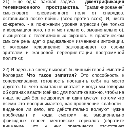
21) Еще одна важная задача –
джентрификация
телевизионного пространства
, "разминирование"
смыслового телевизионного поля от снарядов,
оставшихся после войны (всех против всех). И, чисто
конкретно, - в понижении уровня агрессии (не только
информационного, но и ментального, эмоционального),
льющегося с телевизионных экранов. В практическом
смысле речь идет о радикальном изменении интонации,
с которым телевидение разговаривает со своим
зрителем и жанровой переориентации программной
политики;
22) И здесь на сцену выходит былинный герой Эмпатий
Коловрат.
Что такое эмпатия?
Это способность к
сопереживанию, готовность поставить себя на место
другого. То, чего нам так не хватает, и когда мы говорим
об органах власти (сейчас для политика важно, чтобы на
лице, не дай Бог, не дрогнул ни один мускул, потому что
всеми это воспринимается, как проявление слабости -
виданное ли дело, его действительно волнуют чужие
проблемы!) и когда смотрим на эмоционально
фригидных героев ментовских сериалов (обратите
внимание, что у них практически отсутствует