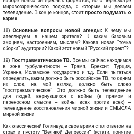
наборе новых интересных форматов, но о пересмотре
мировоззренческого подхода, с которым мы делаем
телевидение. В конце концов, стоит
просто подумать о
карме
;
18)
Основные вопросы новой агенды:
К чему мы
апеллируем в нашем зрителе? К каким базовым
эмоциям, настроениям, мыслям? Какова новая "точка
сборки" аудитории? Какой этот новый "Русский проект"?
19)
Посттравматическое ТВ.
Все мы сейчас находимся
в зоне турбулентности – Трамп, Брексит, Турция,
Украина, Исламское государство и т.д. Если пытаться
определить, каким должно быть российское ТВ, то одним
из слов, на мой взгляд, должно быть слово
"посттравматическое". Это должно быть телевидение
для людей, вернувшихся с войны (в прямом и
переносном смысле – войны всех против всех) –
телевидение восстановления мирной жизни и СМЫСЛА
мирной жизни.
Как классический Голливуд в свое время стал ответом на
страх и пустоту "Великой Депрессии" (кстати, понятие