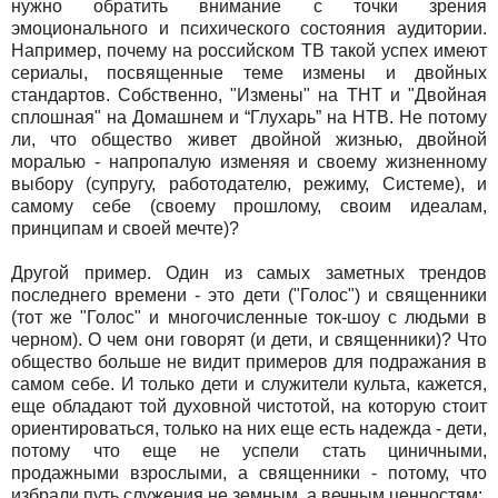
нужно обратить внимание с точки зрения
эмоционального и психического состояния аудитории.
Например, почему на российском ТВ такой успех имеют
сериалы, посвященные теме измены и двойных
стандартов. Собственно, "Измены" на ТНТ и "Двойная
сплошная" на Домашнем и “Глухарь” на НТВ. Не потому
ли, что общество живет двойной жизнью, двойной
моралью - напропалую изменяя и своему жизненному
выбору (супругу, работодателю, режиму, Системе), и
самому себе (своему прошлому, своим идеалам,
принципам и своей мечте)?
Другой пример. Один из самых заметных трендов
последнего времени - это дети ("Голос") и священники
(тот же "Голос" и многочисленные ток-шоу с людьми в
черном). О чем они говорят (и дети, и священники)? Что
общество больше не видит примеров для подражания в
самом себе. И только дети и служители культа, кажется,
еще обладают той духовной чистотой, на которую стоит
ориентироваться, только на них еще есть надежда - дети,
потому что еще не успели стать циничными,
продажными взрослыми, а священники - потому, что
избрали путь служения не земным, а вечным ценностям;