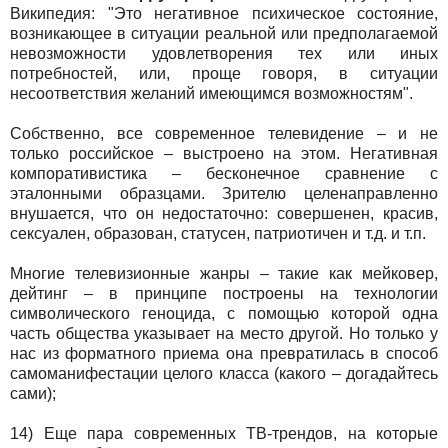
Википедия: "Это негативное психическое состояние,
возникающее в ситуации реальной или предполагаемой
невозможности удовлетворения тех или иных
потребностей, или, проще говоря, в ситуации
несоответствия желаний имеющимся возможностям".
Собственно, все современное телевидение – и не
только российское – выстроено на этом. Негативная
компоративистика – бесконечное сравнение с
эталонными образцами. Зрителю целенаправленно
внушается, что он недостаточно: совершенен, красив,
сексуален, образован, статусен, патриотичен и т.д. и т.п.
Многие телевизионные жанры – такие как мейковер,
дейтинг – в принципе построены на технологии
символического геноцида, с помощью которой одна
часть общества указывает на место другой. Но только у
нас из форматного приема она превратилась в способ
самоманифестации целого класса (какого – догадайтесь
сами);
14) Еще пара современных ТВ-трендов, на которые