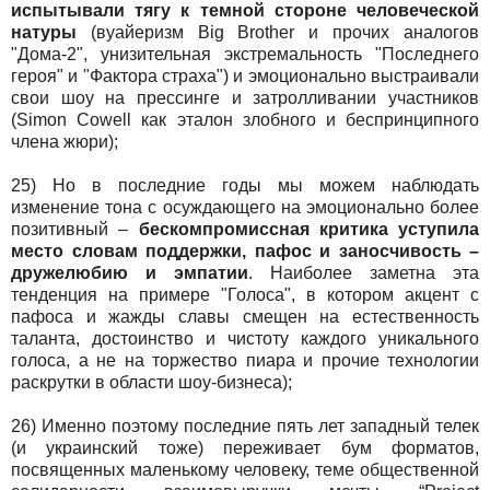
испытывали тягу к темной стороне человеческой
натуры
(вуайеризм Big Brother и прочих аналогов
"Дома-2", унизительная экстремальность "Последнего
героя" и "Фактора страха") и эмоционально выстраивали
свои шоу на прессинге и затролливании участников
(Simon Cowell как эталон злобного и беспринципного
члена жюри);
25) Но в последние годы мы можем наблюдать
изменение тона с осуждающего на эмоционально более
позитивный –
бескомпромиссная критика уступила
место словам поддержки, пафос и заносчивость –
дружелюбию и эмпатии
. Наиболее заметна эта
тенденция на примере "Голоса", в котором акцент с
пафоса и жажды славы смещен на естественность
таланта, достоинство и чистоту каждого уникального
голоса, а не на торжество пиара и прочие технологии
раскрутки в области шоу-бизнеса);
26) Именно поэтому последние пять лет западный телек
(и украинский тоже) переживает бум форматов,
посвященных маленькому человеку, теме общественной