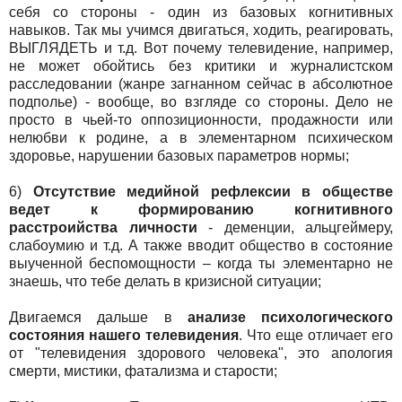
себя со стороны - один из базовых когнитивных
навыков. Так мы учимся двигаться, ходить, реагировать,
ВЫГЛЯДЕТЬ и т.д. Вот почему телевидение, например,
не может обойтись без критики и журналистском
расследовании (жанре загнанном сейчас в абсолютное
подполье) - вообще, во взгляде со стороны. Дело не
просто в чьей-то оппозиционности, продажности или
нелюбви к родине, а в элементарном психическом
здоровье, нарушении базовых параметров нормы;
6)
Отсутствие медийной рефлексии в обществе
ведет к формированию когнитивного
расстроийства личности
- деменции, альцгеймеру,
слабоумию и т.д. А также вводит общество в состояние
выученной беспомощности – когда ты элементарно не
знаешь, что тебе делать в кризисной ситуации;
Двигаемся дальше в
анализе психологического
состояния нашего телевидения
. Что еще отличает его
от "телевидения здорового человека", это апология
смерти, мистики, фатализма и старости;