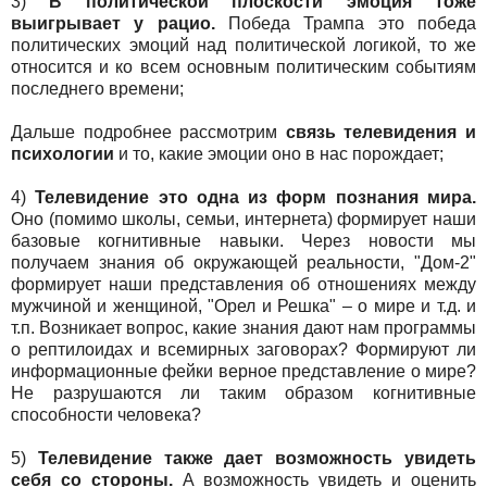
3)
В политической плоскости эмоция тоже
выигрывает у рацио.
Победа Трампа это победа
политических эмоций над политической логикой, то же
относится и ко всем основным политическим событиям
последнего времени;
Дальше подробнее рассмотрим
связь телевидения и
психологии
и то, какие эмоции оно в нас порождает;
4)
Телевидение это одна из форм познания мира.
Оно (помимо школы, семьи, интернета) формирует наши
базовые когнитивные навыки. Через новости мы
получаем знания об окружающей реальности, "Дом-2"
формирует наши представления об отношениях между
мужчиной и женщиной, "Орел и Решка" – о мире и т.д. и
т.п. Возникает вопрос, какие знания дают нам программы
о рептилоидах и всемирных заговорах? Формируют ли
информационные фейки верное представление о мире?
Не разрушаются ли таким образом когнитивные
способности человека?
5)
Телевидение также дает возможность увидеть
себя со стороны.
А возможность увидеть и оценить