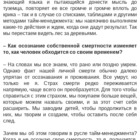
знающий языка и пытающийся донести мысль до
туземца, повторяет ее все громче и громче вплоть до
крика – так и в случае со списками, таблицами и другими
методами тайм-менеджмента: мы навязчиво выполняем
какие-то действия и ждем, когда они дадут результат. Так
мы перестаем видеть лес за деревьями.
– Как осознание собственной смертности изменяет
то, как человек обходится со своим временем?
– На словах мы все знаем, что рано или поздно умрем.
Однако факт нашей личной смерти обычно далеко
упрятан от осознавания и проживания. Все умрут, но
только не я. Страх смерти редко переживается
напрямую, чаще всего он преобразуется. Для того чтобы
справиться с этим страхом, мы покупаем больше вещей,
которые можем назвать своими, и за этот счет себя
расширить. Мы заводим детей, чтобы продолжиться в
них, мы творим и создаем, чтобы оставить после себя
след.
Зачем мы об этом говорим в русле тайм-менеджмента?
Когда я не осознаю свою смертность, то я, получается,