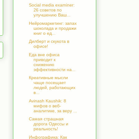
Social media examiner:
26 советов по
улучшению Ваш...
Нейромаркетинг: запах
шоколада и продажи
книг о ед...
Дилберт и скукота в
офисе!
Еда вне офиса
приводит к
снижению
эффективности на...
Креативные мысли
чаще посещает
людей, работающих
в...
Avinash Kaushik: 8
мифов о веб-
аналитике, за веру ...
Самая страшная
дорога Одессы и
реальность!
Инфографика: Как