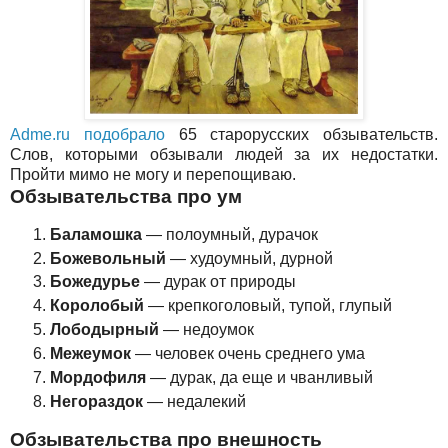
Adme.ru подобрало
65 старорусских обзывательств.
Слов, которыми обзывали людей за их недостатки.
Пройти мимо не могу и перепощиваю.
Обзывательства про ум
Баламошка
— полоумный, дурачок
Божевольный
— худоумный, дурной
Божедурье
— дурак от природы
Королобый
— крепкоголовый, тупой, глупый
Лободырный
— недоумок
Межеумок
— человек очень среднего ума
Мордофиля
— дурак, да еще и чванливый
Негораздок
— недалекий
Обзывательства про внешность