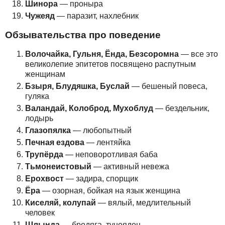
Шинора
— проныра
Чужеяд
— паразит, нахлебник
Обзывательства про поведение
Волочайка, Гульня, Ёнда, Безсоромна
— все это
великолепие эпитетов посвящено распутным
женщинам
Бзыря, Блудяшка, Буслай
— бешеный повеса,
гуляка
Валандай, Колоброд, Мухоблуд
— бездельник,
лодырь
Глазопялка
— любопытный
Печная ездова
— лентяйка
Трупёрда
— неповоротливая баба
Тьмонеистовый
— активный невежа
Ерохвост
— задира, спорщик
Ёра
— озорная, бойкая на язык женщина
Киселяй, колупай
— вялый, медлительный
человек
Шлында
— бродяга, тунеядец