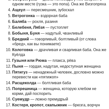
одном месте (гузка — это попа). Она же Визгопряха
Ащеул
— пересмешник, зубоскал
Ветрогонка
— вздорная баба
Баляба
— рохля, разиня
Белебеня, Лябзя
— пустоплет
Бобыня, Буня
— надутый, чванливый
Бредкий
— говорливый, болтливый (от слова
«бред», как вы понимаете)
Колотовка
— драчливая и сварливая баба. Она же
Куёлда
Гузыня или Рюма
— плакса, рёва
Пыня
— гордая, надутая, недоступная женщина
Пятигуз
— ненадежный человек, дословно можно
перевести как «пятижоп»
Расщеколда
— болтливая баба
Попрешница
— женщина, которую хлебом не
корми, дай поспорить
Суемудр
— ложно премудрый
Костеря, кропот, скапыжник
— брюзга, ворчун