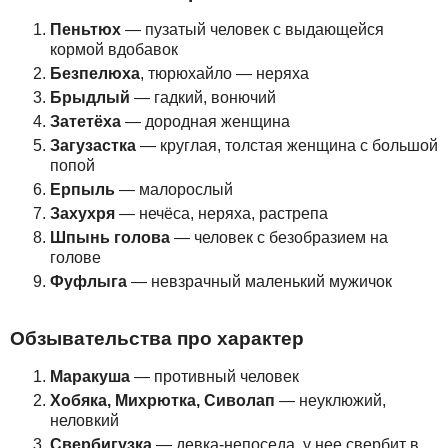
Пеньтюх
— пузатый человек с выдающейся
кормой вдобавок
Безпелюха
, тюрюхайло — неряха
Брыдлый
— гадкий, вонючий
Затетёха
— дородная женщина
Загузастка
— круглая, толстая женщина с большой
попой
Ерпыль
— малорослый
Захухря
— нечёса, неряха, растрепа
Шпынь голова
— человек с безобразием на
голове
Фуфлыга
— невзрачный маленький мужичок
Обзывательства про характер
Маракуша
— противный человек
Хобяка, Михрютка, Сиволап
— неуклюжий,
неловкий
Свербигузка
— девка-непоседа, у нее свербит в