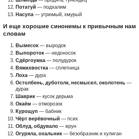
Потатуй
— подхалим
Насупа
— угрюмый, хмурый
И еще хорошие синонимы к привычным нам
словам
Вымесок
— выродок
Выпороток
— недоносок
Сдёргоумка
— полудурок
Вяжихвостка
— сплетница
Лоха
— дура
Остолбень, дуботолк, несмысел, околотень
—
дурак
Шаврик
— кусок дерьма
Окаём
— отморозок
Курощуп
— бабник
Чёрт верёвочный
— псих
Облуд, обдувало
— врун
Огуряла, охальник
— безобразник и хулиган