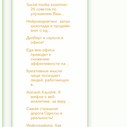
Social media examiner:
26 советов по
улучшению Ваш...
Нейромаркетинг: запах
шоколада и продажи
книг о ед...
Дилберт и скукота в
офисе!
Еда вне офиса
приводит к
снижению
эффективности на...
Креативные мысли
чаще посещает
людей, работающих
в...
Avinash Kaushik: 8
мифов о веб-
аналитике, за веру ...
Самая страшная
дорога Одессы и
реальность!
Инфографика: Как