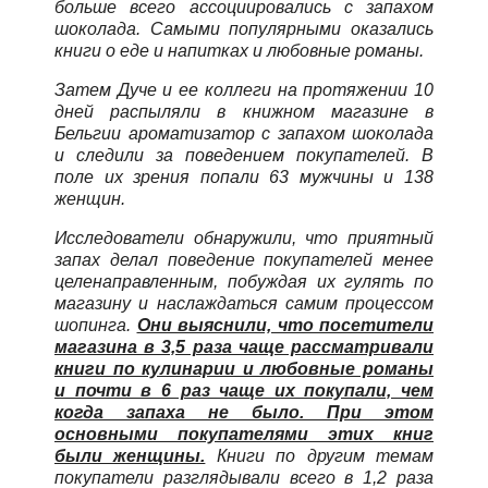
больше всего ассоциировались с запахом
шоколада. Самыми популярными оказались
книги о еде и напитках и любовные романы.
Затем Дуче и ее коллеги на протяжении 10
дней распыляли в книжном магазине в
Бельгии ароматизатор с запахом шоколада
и следили за поведением покупателей. В
поле их зрения попали 63 мужчины и 138
женщин.
Исследователи обнаружили, что приятный
запах делал поведение покупателей менее
целенаправленным, побуждая их гулять по
магазину и наслаждаться самим процессом
шопинга.
Они выяснили, что посетители
магазина в 3,5 раза чаще рассматривали
книги по кулинарии и любовные романы
и почти в 6 раз чаще их покупали, чем
когда запаха не было. При этом
основными покупателями этих книг
были женщины.
Книги по другим темам
покупатели разглядывали всего в 1,2 раза