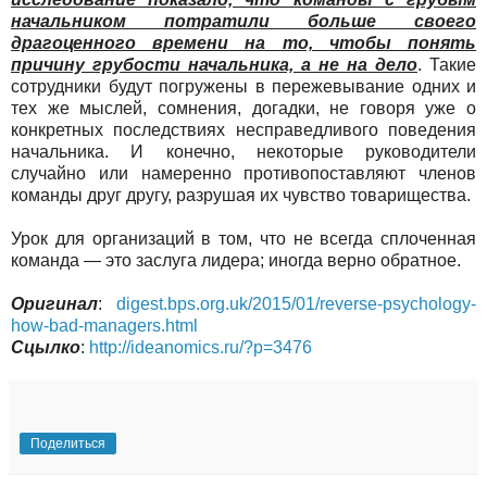
начальником потратили больше своего
драгоценного времени на то, чтобы понять
причину грубости начальника, а не на дело
. Такие
сотрудники будут погружены в пережевывание одних и
тех же мыслей, сомнения, догадки, не говоря уже о
конкретных последствиях несправедливого поведения
начальника. И конечно, некоторые руководители
случайно или намеренно противопоставляют членов
команды друг другу, разрушая их чувство товарищества.
Урок для организаций в том, что не всегда сплоченная
команда — это заслуга лидера; иногда верно обратное.
Оригинал
:
digest.bps.org.uk/2015/01/reverse-psychology-
how-bad-managers.html
Сцылко
:
http://ideanomics.ru/?p=3476
Поделиться