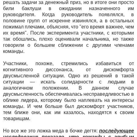
решать задачи за денежный приз, но в итоге они просто
били баклуши в ожидании назначенного им
руководителя. Когда руководитель появлялся, в
половине групп от искренне извинялся, а в остальных
пожимал плечами, объясняя, что "его время важнее, чем
их время". После эксперимента участники, с которыми
так обошлись, плохо оценивали начальника, но также
говорили о большем сближении с другими членами
команды.
Участники, похоже, стремились избавиться от
когнитивного диссонанса, от дискомфорта
двусмысленной ситуации. Одно из решений в такой
ситуации — искать солидарности с людьми в
аналогичном положении. В данном случае
двусмысленность обеспечивалась несправедливостью в
облике лидера, которому было наплевать на интересы
команды. И чем больше был дискомфорт участников,
тем ближе они, как им казалось, находятся к своим
товарищам.
Но все же это ложка меда в бочке дегтя:
последующее
исследование показало, что команды с грубым