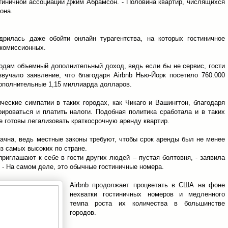
остиничной ассоциации Джим Абрамсон. - Половина квартир, числящихся
она.
дрилась даже обойти онлайн турагентства, на которых гостиничное
 комиссионных.
ородам объемный дополнительный доход, ведь если бы не сервис, гости
вучало заявление, что благодаря Airbnb Нью-Йорк посетило 760.000
дополнительные 1,15 миллиарда долларов.
ические симпатии в таких городах, как Чикаго и Вашингтон, благодаря
рироваться и платить налоги. Подобная политика сработала и в таких
е готовы легализовать краткосрочную аренду квартир.
ачна, ведь местные законы требуют, чтобы срок аренды был не менее
из самых высоких по стране.
приглашают к себе в гости других людей – пустая болтовня, - заявила
. - На самом деле, это обычные гостиничные номера.
Airbnb продолжает процветать в США на фоне
нехватки гостиничных номеров и медленного
темпа роста их количества в большинстве
городов.