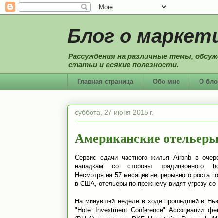
Блог о маркети
Рассуждения на различные темы, обсуж
статьи и всякие полезности.
Главная страница
Обо мне
О бло
суббота, 27 июня 2015 г.
Американские отельеры
Сервис сдачи частного жилья Airbnb в очер
нападкам со стороны традиционного hospi
Несмотря на 57 месяцев непрерывного роста г
в США, отельеры по-прежнему видят угрозу со 
На минувшей неделе в ходе прошедшей в Нью
"Hotel Investment Conference" Ассоциации ф