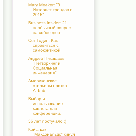
Mary Meeker: "9
Интернет трендов в
2015"
Business Insider: 21
необычный вопрос
на собеседов...
Сет Годин: Как
справиться с
самокритикой
Андрей Никишаев:
"Нетворкинг и
Социальная
инженерия"
Американские
отельеры против
Airbnb
Выбор и
использование
хэштега для
конференции.
36 лет постучало :)
Кейс: как
"Макдональдс" кинул