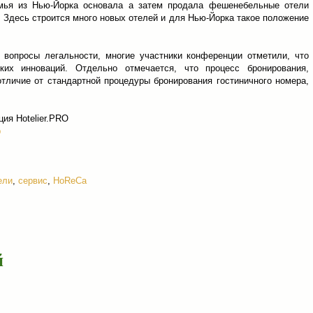
емья из Нью-Йорка основала а затем продала фешенебельные отели
: Здесь строится много новых отелей и для Нью-Йорка такое положение
 вопросы легальности, многие участники конференции отметили, что
ких инноваций. Отдельно отмечается, что процесс бронирования,
отличие от стандартной процедуры бронирования гостиничного номера,
ция Hotelier.PRO
b
ели
,
сервис
,
HoReCa
й