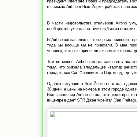
президент Interstate Hotels и председатель Г
в списках Airbnb в Нью-Йорке, работают вне зак
В части недовольства отельеров Airbnb уму
сообщество уже давно точит зуб из-за высоких
В Airbnb же заявляют, что сервис приносит г
туда бы вообще бы не приехали. В мае проз
человек, которые принесли экономике города 
Тем не менее, Airbnb смогла завоевать полит
тому, что обязала владельцев квартир регист
городах, как Сан-Франциско и Портленд, где уж
Однако ситуация в Нью-Йорке не столь однозн
30 дней, а цены на номера в этом городе одни 
Все заявления Airbnb о том, что люди просто 
вице-президент STR Джен Фрейтаг (Jan Freitag)