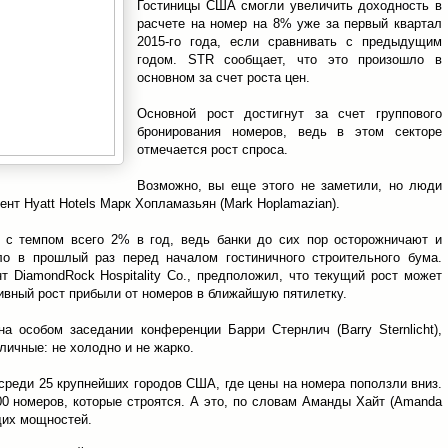
Гостиницы США смогли увеличить доходность в
расчете на номер на 8% уже за первый квартал
2015-го года, если сравнивать с предыдущим
годом. STR сообщает, что это произошло в
основном за счет роста цен.
Основной рост достигнут за счет группового
бронирования номеров, ведь в этом секторе
отмечается рост спроса.
Возможно, вы еще этого не заметили, но люди
ент Hyatt Hotels Марк Хопламазьян (Mark Hoplamazian).
 с темпом всего 2% в год, ведь банки до сих пор осторожничают и
ло в прошлый раз перед началом гостиничного строительного бума.
нт DiamondRock Hospitality Co., предположил, что текущий рост может
ивный рост прибыли от номеров в ближайшую пятилетку.
а особом заседании конференции Барри Стернлич (Barry Sternlicht),
пличные: не холодно и не жарко.
среди 25 крупнейших городов США, где цены на номера поползли вниз.
000 номеров, которые строятся. А это, по словам Аманды Хайт (Amanda
щих мощностей.