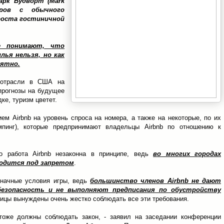
арк Вудворт (Mark
еров с обычного
роста гостиничной
е понимают, что
лья нельзя, но как
нятно.
й отрасли в США на
прогнозы на будущее
ке, туризм цветет.
м Airbnb на уровень спроса на номера, а также на некоторые, по их
мпинг), которые предпринимают владельцы Airbnb по отношению к
о работа Airbnb незаконна в принципе, ведь
во многих городах
ходится под запретом
.
значные условия игры, ведь
большинство членов Airbnb не дают
безопасность и не выполняют предписания по обустройству
иницы вынуждены очень жестко соблюдать все эти требования.
 тоже должны соблюдать закон, - заявил на заседании конференции