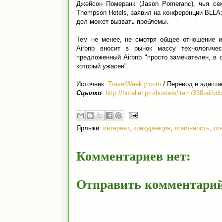
Джейсон Померанк (Jason Pomeranc), чья с
Thompson Hotels, заявил на конференции BLLA
дел может вызвать проблемы.
Тем не менее, не смотря общее отношение и
Airbnb вносит в рынок массу технологичес
предложенный Airbnb "просто замечателен, в 
который ужасен".
Источник:
TravelWeekly.com
/ Перевод и адапта
Сцылко
:
http://hotelier.pro/hostels/item/338-airbn
Ярлыки:
интернет
,
конкуренция
,
лояльность
,
от
Комментариев нет:
Отправить комментари