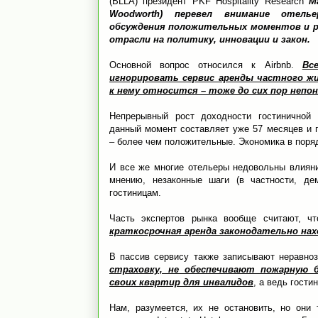
(BLLA) президент PKF Hospitality Research
М
Woodworth) перевел внимание отель
обсуждения положительных моментов и 
отрасли на политику, инновации и закон.
Основной вопрос относился к Airbnb.
Вс
игнорировать сервис аренды частного жи
к нему относится – тоже до сих пор непо
Непрерывный рост доходности гостинично
данный момент составляет уже 57 месяцев и 
– более чем положительные. Экономика в поряд
И все же многие отельеры недовольны влияние
мнению, незаконные шаги (в частности, де
гостиницам.
Часть экспертов рынка вообще считают, чт
краткосрочная аренда законодательно на
В пассив сервису также записывают неравно
страховку, не обеспечивают пожарную 
своих квартир для инвалидов
, а ведь гост
Нам, разумеется, их не остановить, но они