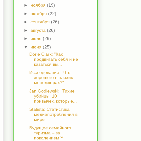
►
ноября
(19)
►
октября
(22)
►
сентября
(26)
►
августа
(26)
►
июля
(26)
▼
июня
(25)
Dorie Clark: "Как
продвигать себя и не
казаться вы...
Исследование: "Что
хорошего в плохих
менеджерах?"
Jan Godlewski: "Тихие
убийцы: 10
привычек, которые...
Statista: Статистика
медиапотребления в
мире
Будущее семейного
туризма – за
поколением Y