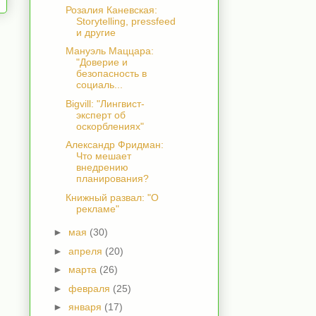
Розалия Каневская:
Storytelling, pressfeed
и другие
Мануэль Маццара:
"Доверие и
безопасность в
социаль...
Bigvill: "Лингвист-
эксперт об
оскорблениях"
Александр Фридман:
Что мешает
внедрению
планирования?
Книжный развал: "О
рекламе"
►
мая
(30)
►
апреля
(20)
►
марта
(26)
►
февраля
(25)
►
января
(17)