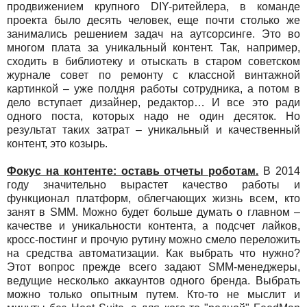
продвижением крупного DIY-ритейлера, в команде
проекта было десять человек, еще почти столько же
занимались решением задач на аутсорсинге. Это во
многом плата за уникальный контент. Так, например,
сходить в библиотеку и отыскать в старом советском
журнале совет по ремонту с классной винтажной
картинкой – уже полдня работы сотрудника, а потом в
дело вступает дизайнер, редактор… И все это ради
одного поста, которых надо не один десяток. Но
результат таких затрат – уникальный и качественный
контент, это козырь.
Фокус на контенте: оставь отчеты роботам.
В 2014
году значительно вырастет качество работы и
функционал платформ, облегчающих жизнь всем, кто
занят в SMM. Можно будет больше думать о главном –
качестве и уникальности контента, а подсчет лайков,
кросс-постинг и прочую рутину можно смело переложить
на средства автоматизации. Как выбрать что нужно?
Этот вопрос прежде всего задают SMM-менеджеры,
ведущие несколько аккаунтов одного бренда. Выбрать
можно только опытным путем. Кто-то не мыслит и