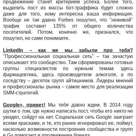
продвижение станет критерием успеха. Более того,
выделить пост из массы бот-траффика будет сложно
даже для того, кому интересна ваша информация.
Вообще не так давно Forbes пошутил, что "неживой"
трафик составит 135% от общего количества
посетителей. Потом, конечно же, признался, что
пошутил, но сами понимаете.
LinkedIn – как же мы забыли про тебя?
"Профессиональная социальная сеть" – так зачастую
описывают это сообщество. Там сформированы готовые
группы специалистов по нужным темам: здесь
фармацевтика, здесь производители алкоголя, а по
соседству – десяток групп айтишников. Лидеры мнений
и профессионалы рынка – самое место для реализации
SMM-стратегий.
Google+, привет!
Мы тебя давно ждем. В 2014 году
шутки о том, где нужно написать пост, чтобы его никто не
увидел, сойдут на нет. Социальная сеть Google заиграет
всеми красками, и те, кто ранее игнорировал ее, поймут,
насколько возможности построения сообщества и групп
в G+ помогают в продвижении бренда.