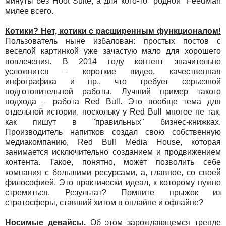
минуты без Hoot Suite, а для кого-то "родной" FeedMan
милее всего.
Котики? Нет, котики с расширенным функционалом!
Пользователь ныне избалован: простых постов с
веселой картинкой уже зачастую мало для хорошего
вовлечения. В 2014 году контент значительно
усложнится – короткие видео, качественная
инфографика и пр., что требует серьезной
подготовительной работы. Лучший пример такого
подхода – работа Red Bull. Это вообще тема для
отдельной истории, поскольку у Red Bull многое не так,
как пишут в "правильных" бизнес-книжках.
Производитель напитков создал свою собственную
медиакомпанию, Red Bull Media House, которая
занимается исключительно созданием и продвижением
контента. Такое, понятно, может позволить себе
компания с большими ресурсами, а, главное, со своей
философией. Это практически идеал, к которому нужно
стремиться. Результат? Помните прыжок из
стратосферы, ставший хитом в онлайне и офлайне?
Носимые девайсы.
Об этом зарождающемся тренде