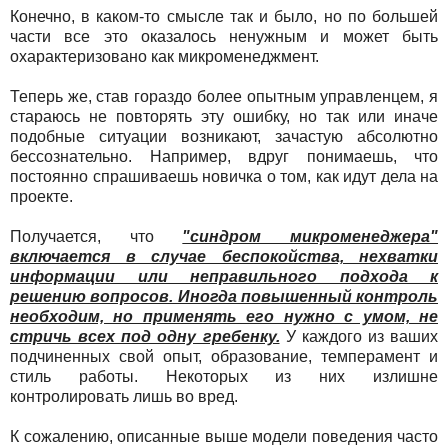
Конечно, в каком-то смысле так и было, но по большей
части все это оказалось ненужным и может быть
охарактеризовано как микроменеджмент.
Теперь же, став гораздо более опытным управленцем, я
стараюсь не повторять эту ошибку, но так или иначе
подобные ситуации возникают, зачастую абсолютно
бессознательно. Например, вдруг понимаешь, что
постоянно спрашиваешь новичка о том, как идут дела на
проекте.
Получается, что
"синдром микроменеджера"
включается в случае беспокойства, нехватки
информации или неправильного подхода к
решению вопросов. Иногда повышенный контроль
необходим, но применять его нужно с умом, не
стричь всех под одну гребенку.
У каждого из ваших
подчиненных свой опыт, образование, темперамент и
стиль работы. Некоторых из них излишне
контролировать лишь во вред.
К сожалению, описанные выше модели поведения часто