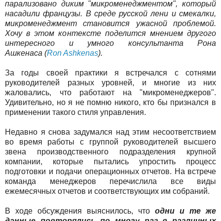
парализовано диким "микроменеджментом", который
насадили французы. В среде русской лени и смекалки,
микроменеджмент становится ужасной проблемой.
Хочу в этом контексте поделится мнением другого
интересного и умного консультанта Рона
Ашкенаса (
Ron Ashkenas
).
За годы своей практики я встречался с сотнями
руководителей разных уровней, и многие из них
жаловались, что работают на "микроменеджеров".
Удивительно, но я не помню никого, кто бы признался в
применении такого стиля управления.
Недавно я снова задумался над этим несоответствием
во время работы с группой руководителей высшего
звена производственного подразделения крупной
компании, которые пытались упростить процесс
подготовки и подачи операционных отчетов. На встрече
команда менеджеров перечислила все виды
ежемесячных отчетов и соответствующих им собраний.
В ходе обсуждения выяснилось, что
одни и те же
данные повторялись по многу раз в различных