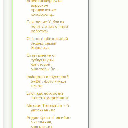
Brandbuilding 2014:
вирусное
продвижение
конференц...
Поколение Y. Как их
понять и как с ними
работать
Cint: потребительский
индекс семьи
Ивановых
Ответвление от
субкультуры
хипстеров -
мипстеры (m...
Instagram популярней
twitter: фото лучше
текста
Блог, как локомотив
контент-маркетинга
Михаил Токовинин: об
увольнениях
Андре Кукла: 6 ошибок
мышления,
мешающих