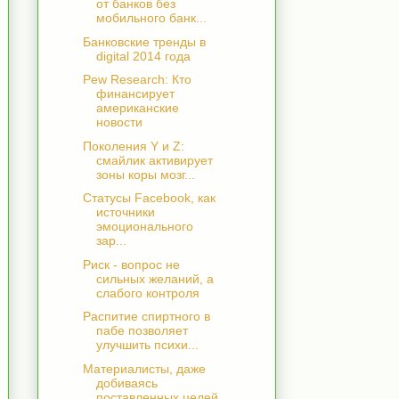
от банков без
мобильного банк...
Банковские тренды в
digital 2014 года
Pew Research: Кто
финансирует
американские
новости
Поколения Y и Z:
смайлик активирует
зоны коры мозг...
Статусы Facebook, как
источники
эмоционального
зар...
Риск - вопрос не
сильных желаний, а
слабого контроля
Распитие спиртного в
пабе позволяет
улучшить психи...
Материалисты, даже
добиваясь
поставленных целей,