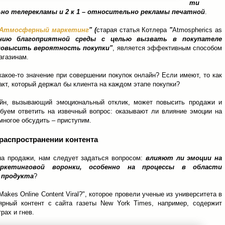
ти
но телерекламы и 2 к 1 – относительно рекламы печатной
.
Атмосферный маркетинг
" (
старая статья Котлера
"
Atmospherics as
анию благоприятной среды с целью вызвать в покупателе
повысить вероятность покупки"
, является эффективным способом
газинам.
какое-то значение при совершении покупок онлайн? Если имеют, то как
акт, который держал бы клиента на каждом этапе покупки?
айн, вызывающий эмоциональный отклик, может повысить продажи и
обуем ответить на извечный вопрос: оказывают ли влияние эмоции на
многое обсудить – приступим.
распространении контента
а продажи, нам следует задаться вопросом:
влияют ли эмоции на
аркетинговой воронки, особенно на процессы в области
 продукта
?
akes Online Content Viral?", которое провели ученые из университета в
ярный контент c сайта газеты New York Times, например, содержит
рах и гнев.