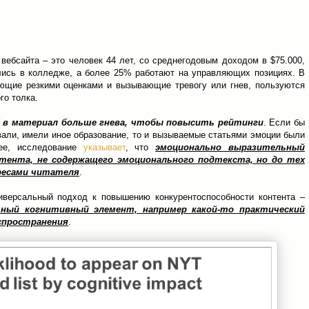
 вебсайта – это человек 44 лет, со среднегодовым доходом в $75.000,
лись в колледже, а более 25% работают на управляющих позициях. В
ующие резкими оценками и вызывающие тревогу или гнев, пользуются
го толка.
 в материал больше гнева, чтобы повысить рейтинги
. Если бы
али, имели иное образование, то и вызываемые статьями эмоции были
ее, исследование
указывает
, что
эмоционально выразительный
тента, не содержащего эмоционального подтекста, но до тех
ересами читателя
.
иверсальный подход к повышению конкурентоспособности контента –
ный когнитивный элемент, например какой-то практический
спространения
.