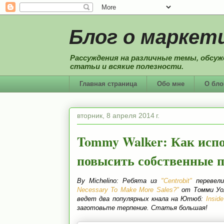
Блог о маркети
Рассуждения на различные темы, обсуж
статьи и всякие полезности.
Главная страница
Обо мне
О бло
вторник, 8 апреля 2014 г.
Tommy Walker: Как испо
повысить собственные 
By Michelino: Ребята из
"Centrobit"
перевели
Necessary To Make More Sales?"
от Томми Уол
ведет два популярных кнала на Ютюб:
Insid
заготовьте терпение. Статья большая!