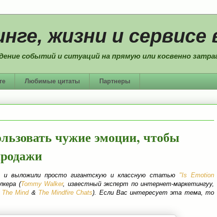
нге, жизни и сервисе 
дение событий и ситуаций на прямую или косвенно затраг
ге
Любимые цитаты
Партнеры
льзовать чужие эмоции, чтобы
продажи
 и выложили просто гигантскую и классную статью
"Is Emotion
кера (
Tommy Walker
, известный эксперт по интернет-маркетингуу,
e The Mind
&
The Mindfire Chats
). Если Вас интересует эта тема, то