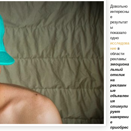
Довольно
интересны
е
результат
ы
показало
одно
исследова
ние
в
области
рекламы:
эмоциона
льный
отклик
на
рекламн
ые
объявлен
ия
стимули
рует
намерени
е
приобрес