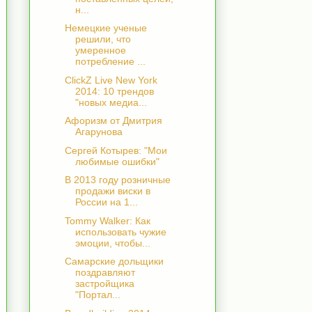
н...
Немецкие ученые
решили, что
умеренное
потребление ...
ClickZ Live New York
2014: 10 трендов
"новых медиа...
Афоризм от Дмитрия
Агарунова
Сергей Котырев: "Мои
любимые ошибки"
В 2013 году розничные
продажи вис­ки в
России на 1...
Tommy Walker: Как
использовать чужие
эмоции, чтобы...
Самарские дольщики
поздравляют
застройщика
"Портал...