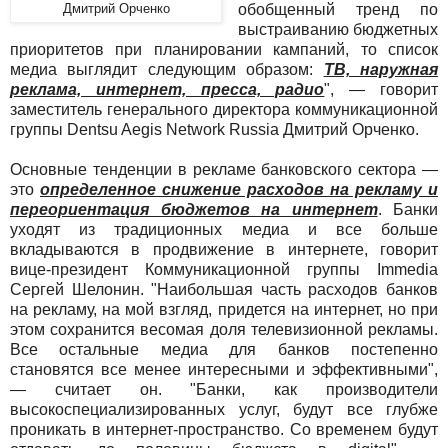
Дмитрий Орченко
обобщенный тренд по
выстраиванию бюджетных
приоритетов при планировании кампаний, то список
медиа выглядит следующим образом:
ТВ, наружная
реклама, интернет, пресса, радио
", — говорит
заместитель генерального директора коммуникационной
группы Dentsu Aegis Network Russia Дмитрий Орченко.
Основные тенденции в рекламе банковского сектора —
это
определенное снижение расходов на рекламу и
переориентация бюджетов на интернет
. Банки
уходят из традиционных медиа и все больше
вкладываются в продвижение в интернете, говорит
вице-президент Коммуникационной группы Immedia
Сергей Шелонин. "Наибольшая часть расходов банков
на рекламу, на мой взгляд, придется на интернет, но при
этом сохранится весомая доля телевизионной рекламы.
Все остальные медиа для банков постепенно
становятся все менее интересными и эффективными",
— считает он. "Банки, как производители
высокоспециализированных услуг, будут все глубже
проникать в интернет-пространство. Со временем будут