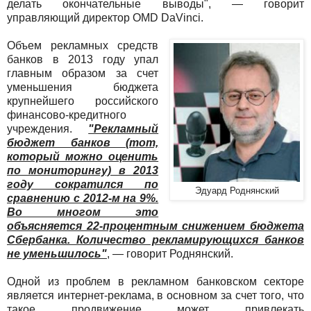
делать окончательные выводы", — говорит
управляющий директор OMD DaVinci.
Объем рекламных средств
банков в 2013 году упал
главным образом за счет
уменьшения бюджета
крупнейшего российского
финансово-кредитного
учреждения.
"Рекламный
бюджет банков (тот,
который можно оценить
по мониторингу) в 2013
году сократился по
Эдуард Роднянский
сравнению с 2012-м на 9%.
Во многом это
объясняется 22-процентным снижением бюджета
Сбербанка. Количество рекламирующихся банков
не уменьшилось"
, — говорит Роднянский.
Одной из проблем в рекламном банковском секторе
является интернет-реклама, в основном за счет того, что
такое продвижение может привлекать